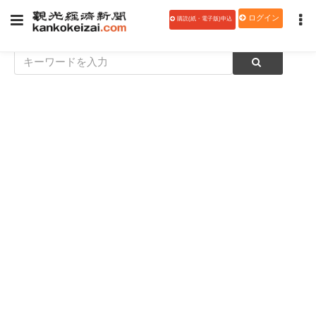
ログイン
購読(紙・電子版)申込