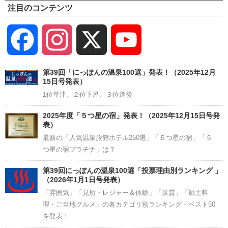
注目のコンテンツ
Facebook
Instagram
X
YouTube
Channel
第39回「にっぽんの温泉100選」発表！（2025年12月
15日号発表）
1位草津、２位下呂、３位道後
2025年度「５つ星の宿」発表！（2025年12月15日号発
表）
最新の「人気温泉旅館ホテル250選」「５つ星の宿」「５
つ星の宿プラチナ」は？
第39回にっぽんの温泉100選「投票理由別ランキング 」
（2026年1月1日号発表）
「雰囲気」「見所・レジャー＆体験」「泉質」「郷土料
理・ご当地グルメ」の各カテゴリ別ランキング・ベスト50
を発表！