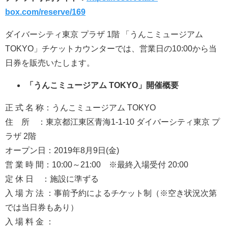
box.com/reserve/169
ダイバーシティ東京 プラザ 1階 「うんこミュージアム
TOKYO」チケットカウンターでは、営業日の10:00から当
日券を販売いたします。
「うんこミュージアム TOKYO」開催概要
正 式 名 称：うんこミュージアム TOKYO
住 所 ：東京都江東区青海1-1-10 ダイバーシティ東京 プ
ラザ 2階
オープン日：2019年8月9日(金)
営 業 時 間：10:00～21:00 ※最終入場受付 20:00
定 休 日 ：施設に準ずる
入 場 方 法 ：事前予約によるチケット制（※空き状況次第
では当日券もあり）
入 場 料 金 ：