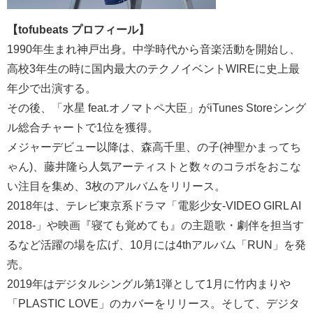
【tofubeats プロフィール】
1990年生まれ神戸出身。中学時代から音楽活動を開始し、
高校3年生の時に国内最大のテクノイベントWIREに史上最
年少で出演する。
その後、「水星 feat.オノマトペ大臣」がiTunes Storeシング
ル総合チャートで1位を獲得。
メジャーデビュー以降は、森高千里、の子(神聖かまってち
ゃん)、藤井隆ら人気アーティストと数々のコラボをおこな
い注目を集め、3枚のアルバムをリリース。
2018年は、テレビ東京系ドラマ「電影少女-VIDEO GIRL AI
2018-」や映画『寝ても覚めても』の主題歌・劇伴を担当す
るなど活躍の場を広げ、10月には4thアルバム「RUN」を発
売。
2019年はデジタルシングル第1弾として1月に竹内まりや
「PLASTIC LOVE」のカバーをリリース。そして、デジタ