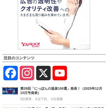
注目のコンテンツ
Facebook
Instagram
X
YouTube
Channel
第39回「にっぽんの温泉100選」発表！（2025年12月
15日号発表）
1位草津、２位下呂、３位道後