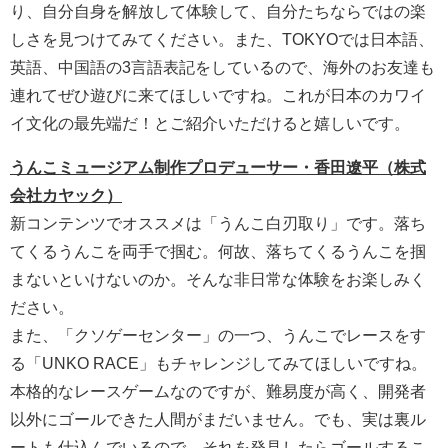
り、自分自身を解放して体験して、自分たちならではの楽
しさを見つけてみてください。また、TOKYOでは日本語、
英語、中国語の3言語表記をしているので、海外のお友達も
連れてぜひ遊びに来てほしいですね。これが日本のカワイ
イ文化の最先端だ！とご紹介いただけると嬉しいです。
うんこミュージアム制作プロデューサー・香田遼平（株式
会社カヤック）
新コンテンツでオススメは「うんこ白刃取り」です。落ち
てくるうんこを両手で掴む。何故、落ちてくるうんこを掴
まないといけないのか。そんな非日常な体験をお楽しみく
ださい。
また、「クソゲーセンター」の一つ、うんこでレースをす
る「UNKO RACE」もチャレンジしてみてほしいですね。
本格的なレースゲームなのですが、難易度が高く、開発者
以外にゴールできた人間がまだいません。でも、実は裏ル
ートも仕込んでいるので、それを発見したらゴールするこ