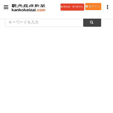
ログイン
購読(紙・電子版)申込