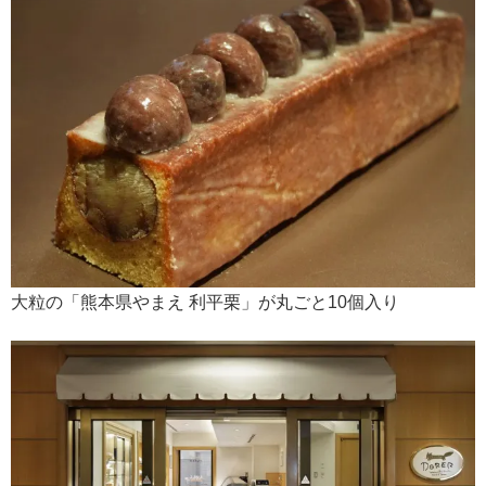
大粒の「熊本県やまえ 利平栗」が丸ごと10個入り