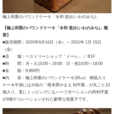
極上和栗のパウンドケーキ「令和 道(れいわのみち)」
【極上和栗のパウンドケーキ「令和 道(れいわのみち)」概
要】
■販売期間：2020年9月16日（水）～ 2021年 1月 15日
（金）
■店 舗：ペストリーショップ「ドーレ」／ B1F
■時 間：月～土10:00～19:00 日・祝10:00～18:00
■金 額：9,900円
■内 容：極上和栗のパウンドケーキ(30㎝) 桐箱入り
ケーキ中身には大粒の「熊本県やまえ 利平栗」が丸ごと10
個入り、更にトッピングにもハーフポーションの同利平栗
が9個デコレーションされた豪華な焼菓子です。