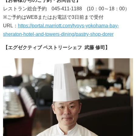
【お客様からのご予約・お問合せ】
レストラン総合予約 045-411-1188 (10：00～18：00）
※ご予約はWEBまたはお電話で3日前まで受付
URL：
https://portal.marriott.com/tyoys-yokohama-bay-
sheraton-hotel-and-towers-dining/pastry-shop-dorer
【エグゼクティブ ペストリーシェフ 武藤 修司】