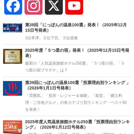
Facebook
Instagram
X
YouTube
Channel
第39回「にっぽんの温泉100選」発表！（2025年12月
15日号発表）
1位草津、２位下呂、３位道後
2025年度「５つ星の宿」発表！（2025年12月15日号発
表）
最新の「人気温泉旅館ホテル250選」「５つ星の宿」「５
つ星の宿プラチナ」は？
第39回にっぽんの温泉100選「投票理由別ランキング 」
（2026年1月1日号発表）
「雰囲気」「見所・レジャー＆体験」「泉質」「郷土料
理・ご当地グルメ」の各カテゴリ別ランキング・ベスト50
を発表！
2025年度人気温泉旅館ホテル250選「投票理由別ランキ
ング」（2026年1月12日号発表）