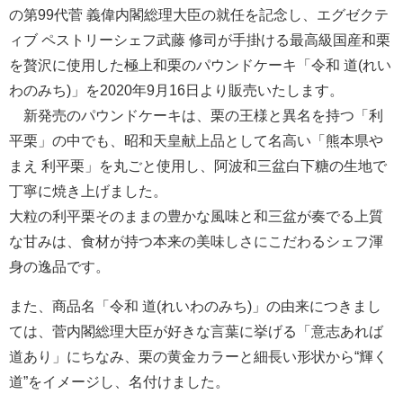
の第99代菅 義偉内閣総理大臣の就任を記念し、エグゼクテ
ィブ ペストリーシェフ武藤 修司が手掛ける最高級国産和栗
を贅沢に使用した極上和栗のパウンドケーキ「令和 道(れい
わのみち)」を2020年9月16日より販売いたします。
新発売のパウンドケーキは、栗の王様と異名を持つ「利
平栗」の中でも、昭和天皇献上品として名高い「熊本県や
まえ 利平栗」を丸ごと使用し、阿波和三盆白下糖の生地で
丁寧に焼き上げました。
大粒の利平栗そのままの豊かな風味と和三盆が奏でる上質
な甘みは、食材が持つ本来の美味しさにこだわるシェフ渾
身の逸品です。
また、商品名「令和 道(れいわのみち)」の由来につきまし
ては、菅内閣総理大臣が好きな言葉に挙げる「意志あれば
道あり」にちなみ、栗の黄金カラーと細長い形状から“輝く
道”をイメージし、名付けました。