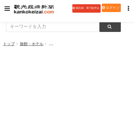
ログイン
購読(紙・電子版)申込
トップ
旅館・ホテル
​横浜ベイシェラトン ホテル＆タワーズ、第99代