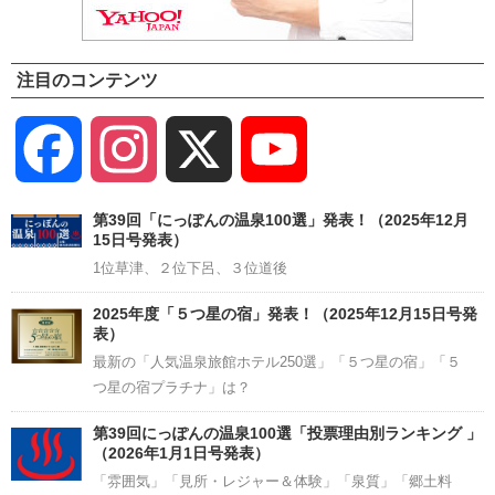
注目のコンテンツ
Facebook
Instagram
X
YouTube
Channel
第39回「にっぽんの温泉100選」発表！（2025年12月
15日号発表）
1位草津、２位下呂、３位道後
2025年度「５つ星の宿」発表！（2025年12月15日号発
表）
最新の「人気温泉旅館ホテル250選」「５つ星の宿」「５
つ星の宿プラチナ」は？
第39回にっぽんの温泉100選「投票理由別ランキング 」
（2026年1月1日号発表）
「雰囲気」「見所・レジャー＆体験」「泉質」「郷土料