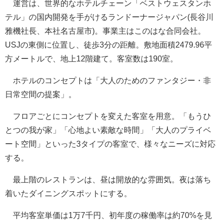
運営は、世界的なホテルチェーン「ベストウェスタンホ
テル」の国内開発を手がけるランドーナージャパン(長谷川
雅機社長、本社名古屋市)。事業主はこのはな合同会社。
USJの東側に位置し、徒歩3分の距離。敷地面積2479.96平
方メートルで、地上12階建て。客室数は190室。
ホテルのコンセプトは「大人のためのファンタジー・非
日常空間の提案」。
フロアごとにコンセプトを変えた客室を用意。「もうひ
とつの我が家」「心地よい素敵な時間」「大人のプライベ
ート空間」といった3タイプの客室で、様々なニーズに対応
する。
最上階のレストランは、昼は開放的な雰囲気。夜は落ち
着いたダイニングスポットにする。
平均客室単価は1万7千円、初年度の稼働率は約70%を見