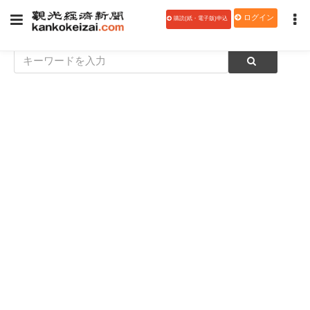
ログイン
購読(紙・電子版)申込