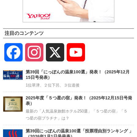
注目のコンテンツ
Facebook
Instagram
X
YouTube
Channel
第39回「にっぽんの温泉100選」発表！（2025年12月
15日号発表）
1位草津、２位下呂、３位道後
2025年度「５つ星の宿」発表！（2025年12月15日号発
表）
最新の「人気温泉旅館ホテル250選」「５つ星の宿」「５
つ星の宿プラチナ」は？
第39回にっぽんの温泉100選「投票理由別ランキング 」
（2026年1月1日号発表）