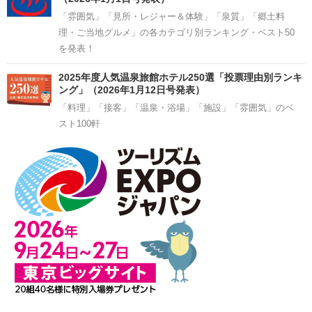
「雰囲気」「見所・レジャー＆体験」「泉質」「郷土料
理・ご当地グルメ」の各カテゴリ別ランキング・ベスト50
を発表！
2025年度人気温泉旅館ホテル250選「投票理由別ランキ
ング」（2026年1月12日号発表）
「料理」「接客」「温泉・浴場」「施設」「雰囲気」のベ
スト100軒