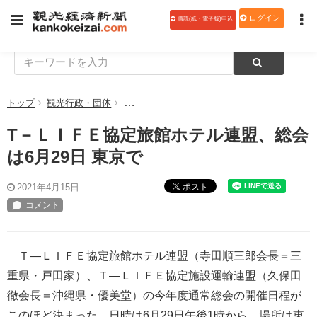
ログイン
購読(紙・電子版)申込
トップ
観光行政・団体
T－ＬＩＦＥ協定旅館ホテル連盟、総会は6月29
T－ＬＩＦＥ協定旅館ホテル連盟、総会
は6月29日 東京で
ポスト
2021年4月15日
Ｔ―ＬＩＦＥ協定旅館ホテル連盟（寺田順三郎会長＝三
重県・戸田家）、Ｔ―ＬＩＦＥ協定施設運輸連盟（久保田
徹会長＝沖縄県・優美堂）の今年度通常総会の開催日程が
このほど決まった。日時は6月29日午後1時から、場所は東