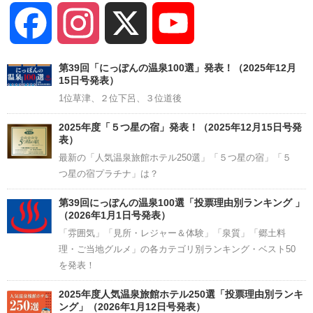
Facebook
Instagram
X
YouTube
Channel
第39回「にっぽんの温泉100選」発表！（2025年12月
15日号発表）
1位草津、２位下呂、３位道後
2025年度「５つ星の宿」発表！（2025年12月15日号発
表）
最新の「人気温泉旅館ホテル250選」「５つ星の宿」「５
つ星の宿プラチナ」は？
第39回にっぽんの温泉100選「投票理由別ランキング 」
（2026年1月1日号発表）
「雰囲気」「見所・レジャー＆体験」「泉質」「郷土料
理・ご当地グルメ」の各カテゴリ別ランキング・ベスト50
を発表！
2025年度人気温泉旅館ホテル250選「投票理由別ランキ
ング」（2026年1月12日号発表）