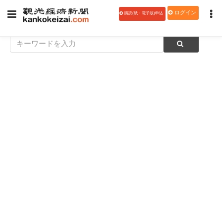
ログイン
購読(紙・電子版)申込