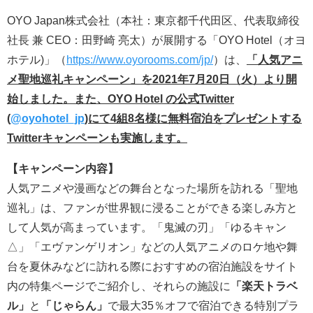
OYO Japan株式会社（本社：東京都千代田区、代表取締役
社長 兼 CEO：田野崎 亮太）が展開する「OYO Hotel（オヨ
ホテル)」（
https://www.oyorooms.com/jp/
）は、
「人気アニ
メ聖地巡礼キャンペーン」を2021年7月20日（火）より開
始しました。また、OYO Hotel の公式Twitter
(
@oyohotel_jp
)にて4組8名様に無料宿泊をプレゼントする
Twitterキャンペーンも実施します。
【キャンペーン内容】
人気アニメや漫画などの舞台となった場所を訪れる「聖地
巡礼」は、ファンが世界観に浸ることができる楽しみ方と
して人気が高まっています。「鬼滅の刃」「ゆるキャン
△」「エヴァンゲリオン」などの人気アニメのロケ地や舞
台を夏休みなどに訪れる際におすすめの宿泊施設をサイト
内の特集ページでご紹介し、それらの施設に
「楽天トラベ
ル」
と
「じゃらん」
で最大35％オフで宿泊できる特別プラ