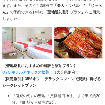
ます。また、そのうち2施設で
「楽天トラベル」
と
「じゃら
ん」
で予約できるお得な
「聖地巡礼割引プラン」
をご用意
しました。
【聖地巡礼におすすめの施設と宿泊プラン】
OYO ホテルアネックス松美
（大分県別府市）
【限定割引】35%オフ デラックスツインで贅沢に寛げる
シークレットプラン
『鬼滅の刃』の聖地 「八幡竈門神社」 まで車で約20
分。別府駅から徒歩約2分。