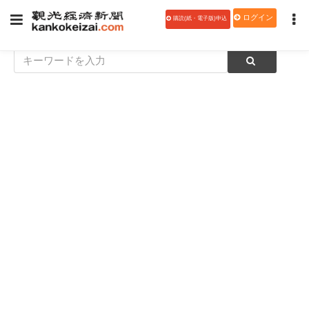
ログイン
購読(紙・電子版)申込