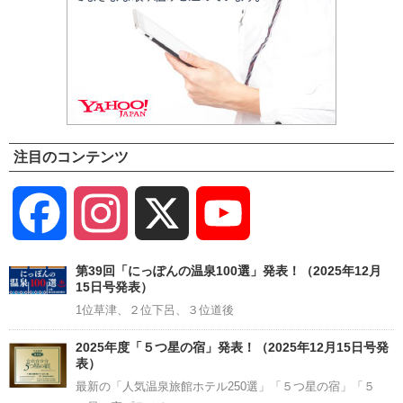
注目のコンテンツ
Facebook
Instagram
X
YouTube
Channel
第39回「にっぽんの温泉100選」発表！（2025年12月
15日号発表）
1位草津、２位下呂、３位道後
2025年度「５つ星の宿」発表！（2025年12月15日号発
表）
最新の「人気温泉旅館ホテル250選」「５つ星の宿」「５