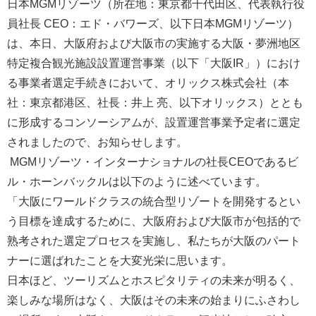
日本MGMリゾーツ（所在地：東京都千代田区、代表執行役
員社長 CEO：エド・バワーズ、以下日本MGMリゾーツ）
は、本日、大阪府および大阪市の実施する大阪・夢洲地区
特定複合観光施設設置運営事業（以下「大阪IR」）におけ
る事業者選定手続きにおいて、オリックス株式会社（本
社：東京都港区、社長：井上 亮、以下オリックス）ととも
に形成するコンソーシアムが、設置運営事業予定者に選定
されましたので、お知らせします。
MGMリゾーツ・インターナショナルの社長CEOであるビ
ル・ホーンバックルは以下のように述べています。
「大阪にワールドクラスの統合型リゾートを開発するとい
う目標を達成するために、大阪府および大阪市が包括的で
熟考された選定プロセスを実施し、私たちが大阪のパート
ナーに選ばれたことを大変光栄に思います。
日本ほど、ツーリズムとホスピタリティの未来が明るく、
楽しみな場所はなく、大阪はその未来の始まりにふさわし