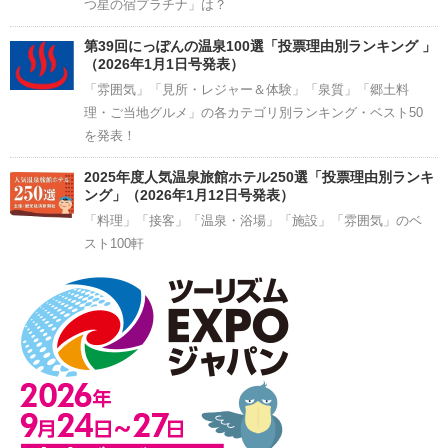
つ星の宿プラチナ」は？
第39回にっぽんの温泉100選「投票理由別ランキング 」
（2026年1月1日号発表）
「雰囲気」「見所・レジャー＆体験」「泉質」「郷土料
理・ご当地グルメ」の各カテゴリ別ランキング・ベスト50
を発表！
2025年度人気温泉旅館ホテル250選「投票理由別ランキ
ング」（2026年1月12日号発表）
「料理」「接客」「温泉・浴場」「施設」「雰囲気」のベ
スト100軒