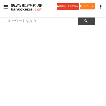
ログイン
購読(紙・電子版)申込