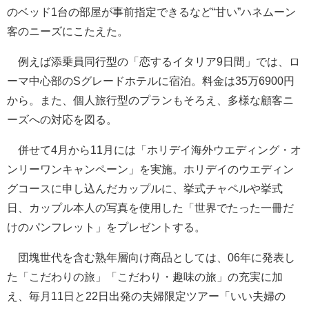
のベッド1台の部屋が事前指定できるなど“甘い”ハネムーン
客のニーズにこたえた。
例えば添乗員同行型の「恋するイタリア9日間」では、ロ
ーマ中心部のSグレードホテルに宿泊。料金は35万6900円
から。また、個人旅行型のプランもそろえ、多様な顧客ニ
ーズへの対応を図る。
併せて4月から11月には「ホリデイ海外ウエディング・オ
ンリーワンキャンペーン」を実施。ホリデイのウエディン
グコースに申し込んだカップルに、挙式チャペルや挙式
日、カップル本人の写真を使用した「世界でたった一冊だ
けのパンフレット」をプレゼントする。
団塊世代を含む熟年層向け商品としては、06年に発表し
た「こだわりの旅」「こだわり・趣味の旅」の充実に加
え、毎月11日と22日出発の夫婦限定ツアー「いい夫婦の