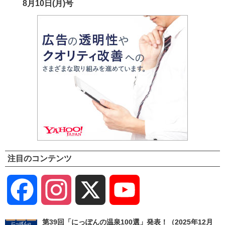
8月10日(月)号
注目のコンテンツ
Facebook
Instagram
X
YouTube
Channel
第39回「にっぽんの温泉100選」発表！（2025年12月