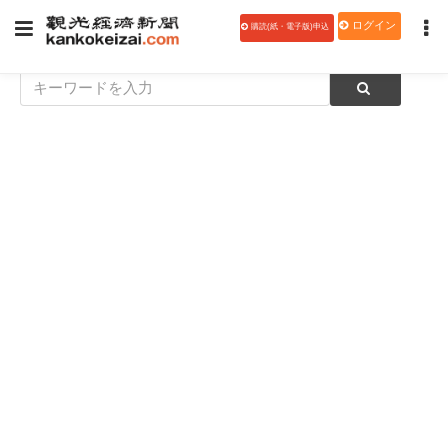
ログイン
購読(紙・電子版)申込