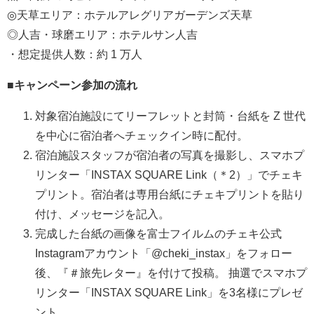
◎天草エリア：ホテルアレグリアガーデンズ天草
◎人吉・球磨エリア：ホテルサン人吉
・想定提供人数：約 1 万人
■キャンペーン参加の流れ
対象宿泊施設にてリーフレットと封筒・台紙を Z 世代
を中心に宿泊者へチェックイン時に配付。
宿泊施設スタッフが宿泊者の写真を撮影し、スマホプ
リンター「INSTAX SQUARE Link（＊2）」でチェキ
プリント。宿泊者は専用台紙にチェキプリントを貼り
付け、メッセージを記入。
完成した台紙の画像を富士フイルムのチェキ公式
Instagramアカウント「@cheki_instax」をフォロー
後、『＃旅先レター』を付けて投稿。 抽選でスマホプ
リンター「INSTAX SQUARE Link」を3名様にプレゼ
ント。