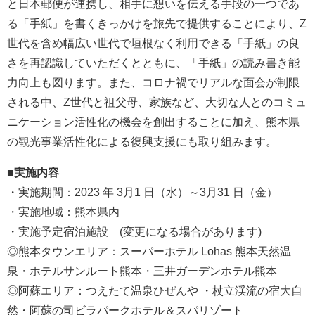
と日本郵便が連携し、相手に想いを伝える手段の一つであ
る「手紙」を書くきっかけを旅先で提供することにより、Z
世代を含め幅広い世代で垣根なく利用できる「手紙」の良
さを再認識していただくとともに、「手紙」の読み書き能
力向上も図ります。また、コロナ禍でリアルな面会が制限
される中、Z世代と祖父母、家族など、大切な人とのコミュ
ニケーション活性化の機会を創出することに加え、熊本県
の観光事業活性化による復興支援にも取り組みます。
■実施内容
・実施期間：2023 年 3月1 日（水）～3月31 日（金）
・実施地域：熊本県内
・実施予定宿泊施設 (変更になる場合があります)
◎熊本タウンエリア：スーパーホテル Lohas 熊本天然温
泉・ホテルサンルート熊本・三井ガーデンホテル熊本
◎阿蘇エリア：つえたて温泉ひぜんや ・杖立渓流の宿大自
然・阿蘇の司ビラパークホテル＆スパリゾート