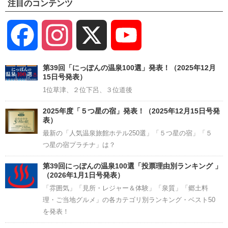
注目のコンテンツ
Facebook
Instagram
X
YouTube
Channel
第39回「にっぽんの温泉100選」発表！（2025年12月
15日号発表）
1位草津、２位下呂、３位道後
2025年度「５つ星の宿」発表！（2025年12月15日号発
表）
最新の「人気温泉旅館ホテル250選」「５つ星の宿」「５
つ星の宿プラチナ」は？
第39回にっぽんの温泉100選「投票理由別ランキング 」
（2026年1月1日号発表）
「雰囲気」「見所・レジャー＆体験」「泉質」「郷土料
理・ご当地グルメ」の各カテゴリ別ランキング・ベスト50
を発表！