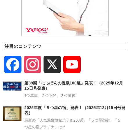
注目のコンテンツ
Facebook
Instagram
X
YouTube
Channel
第39回「にっぽんの温泉100選」発表！（2025年12月
15日号発表）
1位草津、２位下呂、３位道後
2025年度「５つ星の宿」発表！（2025年12月15日号発
表）
最新の「人気温泉旅館ホテル250選」「５つ星の宿」「５
つ星の宿プラチナ」は？