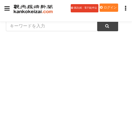
ログイン
購読(紙・電子版)申込