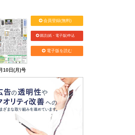
会員登録(無料)
購読(紙・電子版)申込
電子版を読む
月10日(月)号