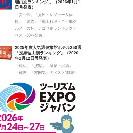
理由別ランキング 」（2026年1月1
日号発表）
「雰囲気」「見所・レジャー＆体
験」「泉質」「郷土料理・ご当地グ
ルメ」の各カテゴリ別ランキング・
ベスト50を発表！
2025年度人気温泉旅館ホテル250選
「投票理由別ランキング」（2026
年1月12日号発表）
「料理」「接客」「温泉・浴場」
「施設」「雰囲気」のベスト100軒