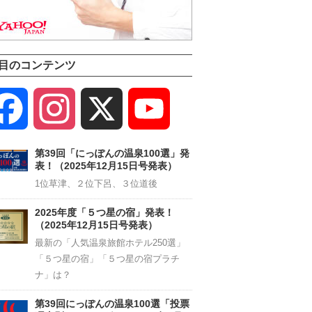
目のコンテンツ
Facebook
Instagram
X
YouTube
Channel
第39回「にっぽんの温泉100選」発
表！（2025年12月15日号発表）
1位草津、２位下呂、３位道後
2025年度「５つ星の宿」発表！
（2025年12月15日号発表）
最新の「人気温泉旅館ホテル250選」
「５つ星の宿」「５つ星の宿プラチ
ナ」は？
第39回にっぽんの温泉100選「投票