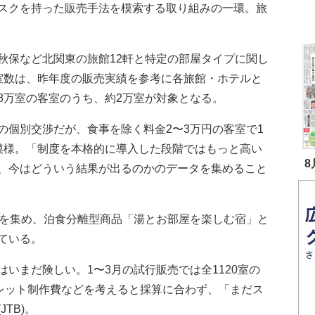
スクを持った販売手法を模索する取り組みの一環。旅
保など北関東の旅館12軒と特定の部屋タイプに関し
室数は、昨年度の販売実績を参考に各旅館・ホテルと
8万室の客室のうち、約2万室が対象となる。
個別交渉だが、食事を除く料金2〜3万円の客室で1
模様。「制度を本格的に導入した段階ではもっと高い
8
、今はどういう結果が出るのかのデータを集めること
を集め、泊食分離型商品「湯とお部屋を楽しむ宿」と
ている。
いまだ険しい。1〜3月の試行販売では全1120室の
フレット制作費などを考えると採算に合わず、「まだス
TB)。