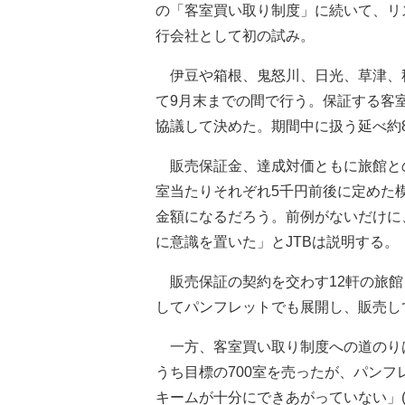
の「客室買い取り制度」に続いて、リ
行会社として初の試み。
伊豆や箱根、鬼怒川、日光、草津、秋
て9月末までの間で行う。保証する客
協議して決めた。期間中に扱う延べ約
販売保証金、達成対価ともに旅館との
室当たりそれぞれ5千円前後に定めた
金額になるだろう。前例がないだけに
に意識を置いた」とJTBは説明する。
販売保証の契約を交わす12軒の旅館
してパンフレットでも展開し、販売し
一方、客室買い取り制度への道のりは
うち目標の700室を売ったが、パン
キームが十分にできあがっていない」(J