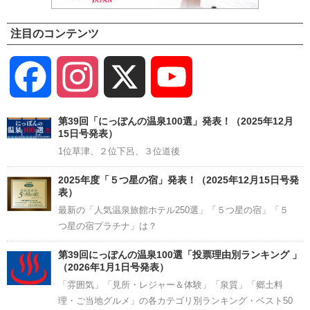
注目のコンテンツ
Facebook
Instagram
X
YouTube
Channel
第39回「にっぽんの温泉100選」発表！（2025年12月
15日号発表）
1位草津、２位下呂、３位道後
2025年度「５つ星の宿」発表！（2025年12月15日号発
表）
最新の「人気温泉旅館ホテル250選」「５つ星の宿」「５
つ星の宿プラチナ」は？
第39回にっぽんの温泉100選「投票理由別ランキング 」
（2026年1月1日号発表）
「雰囲気」「見所・レジャー＆体験」「泉質」「郷土料
理・ご当地グルメ」の各カテゴリ別ランキング・ベスト50