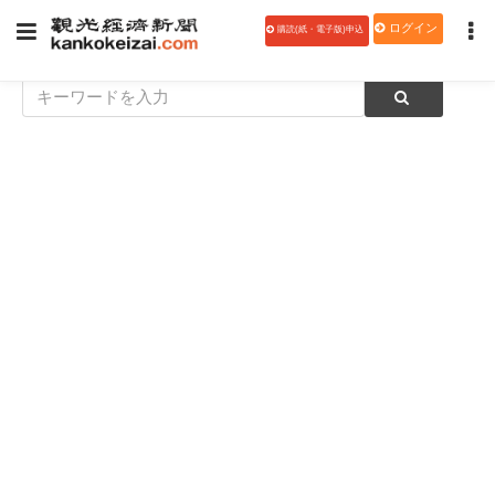
ログイン
購読(紙・電子版)申込