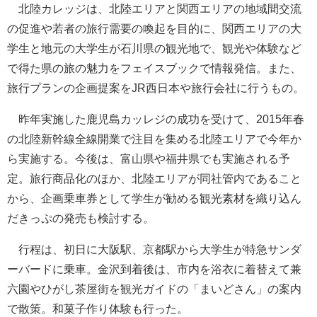
北陸カレッジは、北陸エリアと関西エリアの地域間交流
の促進や若者の旅行需要の喚起を目的に、関西エリアの大
学生と地元の大学生が石川県の観光地で、観光や体験など
で得た県の旅の魅力をフェイスブックで情報発信。また、
旅行プランの企画提案をJR西日本や旅行会社に行うもの。
昨年実施した鹿児島カッレジの成功を受けて、2015年春
の北陸新幹線全線開業で注目を集める北陸エリアで今年か
ら実施する。今後は、富山県や福井県でも実施される予
定。旅行商品化のほか、北陸エリアが同社管内であること
から、企画乗車券として学生が勧める観光素材を織り込ん
だきっぷの発売も検討する。
行程は、初日に大阪駅、京都駅から大学生が特急サンダ
ーバードに乗車。金沢到着後は、市内を浴衣に着替えて兼
六園やひがし茶屋街を観光ガイドの「まいどさん」の案内
で散策。和菓子作り体験も行った。