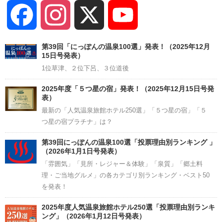
Facebook
Instagram
X
YouTube
Channel
第39回「にっぽんの温泉100選」発表！（2025年12月
15日号発表）
1位草津、２位下呂、３位道後
2025年度「５つ星の宿」発表！（2025年12月15日号発
表）
最新の「人気温泉旅館ホテル250選」「５つ星の宿」「５
つ星の宿プラチナ」は？
第39回にっぽんの温泉100選「投票理由別ランキング 」
（2026年1月1日号発表）
「雰囲気」「見所・レジャー＆体験」「泉質」「郷土料
理・ご当地グルメ」の各カテゴリ別ランキング・ベスト50
を発表！
2025年度人気温泉旅館ホテル250選「投票理由別ランキ
ング」（2026年1月12日号発表）