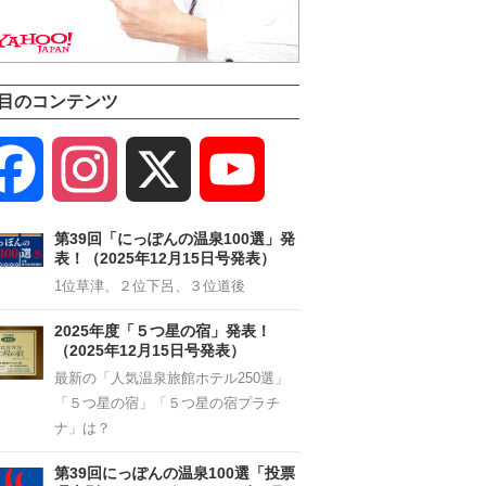
目のコンテンツ
Facebook
Instagram
X
YouTube
Channel
第39回「にっぽんの温泉100選」発
表！（2025年12月15日号発表）
1位草津、２位下呂、３位道後
2025年度「５つ星の宿」発表！
（2025年12月15日号発表）
最新の「人気温泉旅館ホテル250選」
「５つ星の宿」「５つ星の宿プラチ
ナ」は？
第39回にっぽんの温泉100選「投票