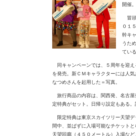
開催
冒頭
０１
幹キ
うた
てい
同キャンペーンでは、５周年を迎え
を発売。新ＣＭキャラクターには人気
なつめさんを起用した＝写真。
旅行商品の内容は、関西発、名古屋
定特典がセット。日帰り設定もある。
限定特典は東京スカイツリー天望デ
間中、並ばずに入場可能なチケットと
天望回廊（４５０メートル）入場など