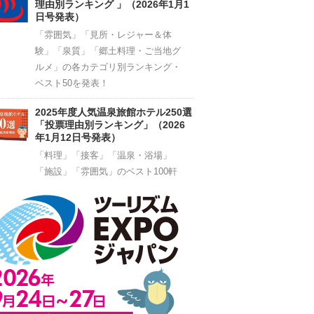
理由別ランキング 」（2026年1月1
日号発表）
「雰囲気」「見所・レジャー＆体
験」「泉質」「郷土料理・ご当地グ
ルメ」の各カテゴリ別ランキング・
ベスト50を発表！
2025年度人気温泉旅館ホテル250選
「投票理由別ランキング」（2026
年1月12日号発表）
「料理」「接客」「温泉・浴場」
「施設」「雰囲気」のベスト100軒