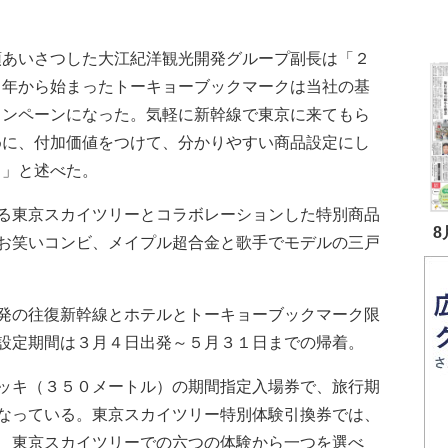
。
あいさつした大江紀洋観光開発グループ副長は「２
５年から始まったトーキョーブックマークは当社の基
ャンペーンになった。気軽に新幹線で東京に来てもら
めに、付加価値をつけて、分かりやすい商品設定にし
る」と述べた。
る東京スカイツリーとコラボレーションした特別商品
8
お笑いコンビ、メイプル超合金と歌手でモデルの三戸
発の往復新幹線とホテルとトーキョーブックマーク限
設定期間は３月４日出発～５月３１日までの帰着。
ッキ（３５０メートル）の期間指定入場券で、旅行期
なっている。東京スカイツリー特別体験引換券では、
、東京スカイツリーでの六つの体験から一つを選べ