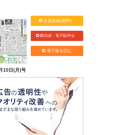
会員登録(無料)
購読(紙・電子版)申込
電子版を読む
月10日(月)号