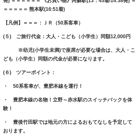
発) ＝＝＝＝＝＝ 《お買い物》阿蘇駅(13：45着/14:38発) ＝
＝＝＝＝＝ 熊本駅(16:51着)
【凡例】＝＝＝：ＪＲ（50系客車）
(５) ご旅行代金：大人・こども（小学生）同額12,000円
※幼児(小学生未満)で座席が必要な場合は、大人・こ
ども（小学生）同額の代金が必要になります。
(６) ツアーポイント：
・ 50系客車が、豊肥本線を運行！
・ 豊肥本線の名物！立野～赤水駅のスイッチバックを体
験！
・ 豊後竹田駅では地元の方によるおもてなしを予定して
おります。