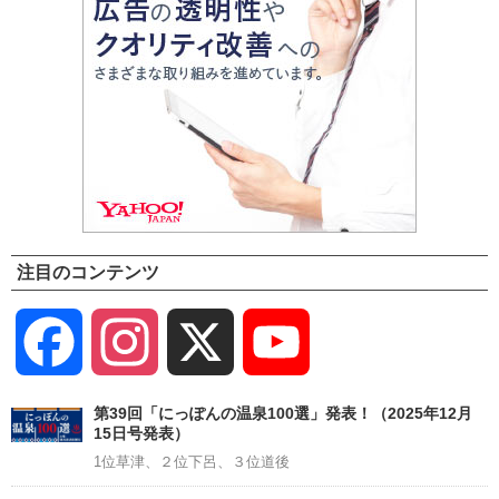
注目のコンテンツ
Facebook
Instagram
X
YouTube
Channel
第39回「にっぽんの温泉100選」発表！（2025年12月
15日号発表）
1位草津、２位下呂、３位道後