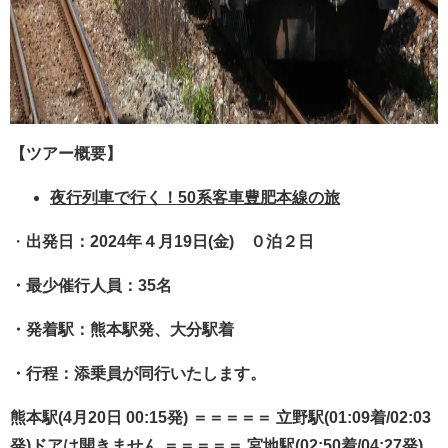
【ツアー概要】
夜行列車で行く！50系客車豊肥本線の旅
・
出発日：2024年４月19日(金) ０泊２日
・最少催行人員：35名
・発着駅：熊本駅発、大分駅着
・行程：添乗員が同行いたします。
熊本駅(4月20日 00:15発) ＝＝＝＝＝ 立野駅(01:09着/02:03
発)ドアは開きません ＝＝＝＝＝ 宮地駅(02:50着/04:27発)