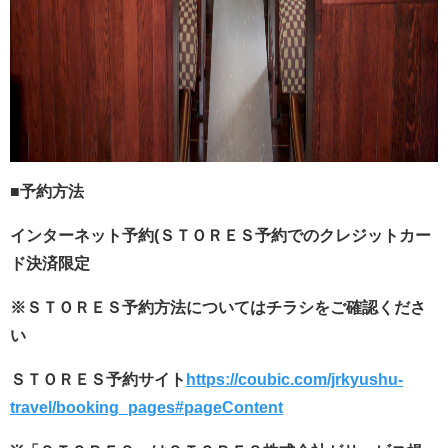
■予約方法
インターネット予約(ＳＴＯＲＥＳ予約でのクレジットカー
ド決済限定
※ＳＴＯＲＥＳ予約方法についてはチラシをご確認くださ
い
ＳＴＯＲＥＳ予約サイト
https://coubic.com/jrkyushu-
travel/booking_pages#pageContent