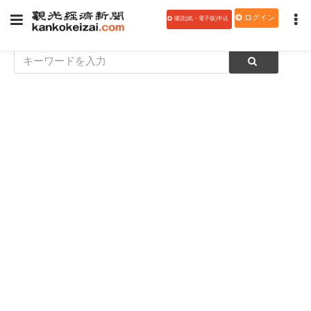
ログイン
購読(紙・電子版)申込