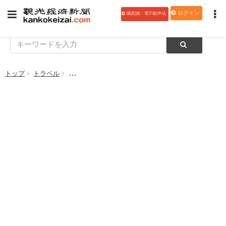
ログイン
購読(紙・電子版)申込
トップ
トラベル
JR九州、客室乗務員がつくった「Train Passport」発