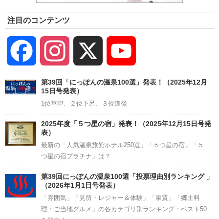
注目のコンテンツ
Facebook
Instagram
X
YouTube
Channel
第39回「にっぽんの温泉100選」発表！（2025年12月
15日号発表）
1位草津、２位下呂、３位道後
2025年度「５つ星の宿」発表！（2025年12月15日号発
表）
最新の「人気温泉旅館ホテル250選」「５つ星の宿」「５
つ星の宿プラチナ」は？
第39回にっぽんの温泉100選「投票理由別ランキング 」
（2026年1月1日号発表）
「雰囲気」「見所・レジャー＆体験」「泉質」「郷土料
理・ご当地グルメ」の各カテゴリ別ランキング・ベスト50