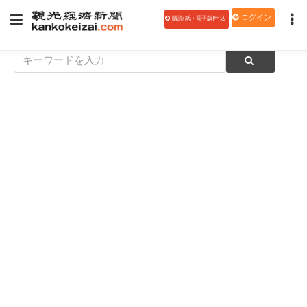
ログイン
購読(紙・電子版)申込