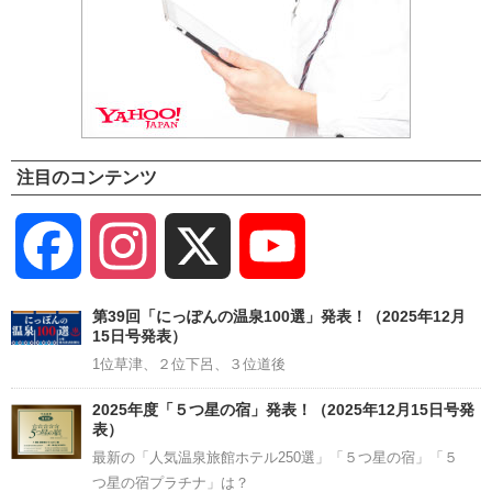
注目のコンテンツ
Facebook
Instagram
X
YouTube
Channel
第39回「にっぽんの温泉100選」発表！（2025年12月
15日号発表）
1位草津、２位下呂、３位道後
2025年度「５つ星の宿」発表！（2025年12月15日号発
表）
最新の「人気温泉旅館ホテル250選」「５つ星の宿」「５
つ星の宿プラチナ」は？