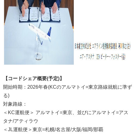
【コードシェア概要(予定)】
開始時期：2026年春(KCのアルマトイ=東京路線就航に準ず
る)
対象路線：
＜KC運航便＞ アルマトイ=東京、並びにアルマトイ=アス
タナ/アティラウ
＜JL運航便＞東京=札幌/名古屋/大阪/福岡/那覇