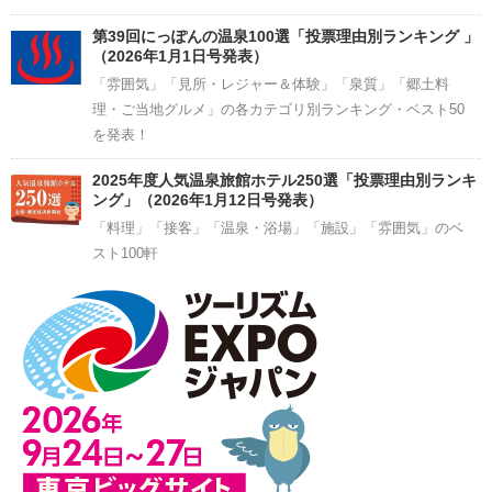
第39回にっぽんの温泉100選「投票理由別ランキング 」
（2026年1月1日号発表）
「雰囲気」「見所・レジャー＆体験」「泉質」「郷土料
理・ご当地グルメ」の各カテゴリ別ランキング・ベスト50
を発表！
2025年度人気温泉旅館ホテル250選「投票理由別ランキ
ング」（2026年1月12日号発表）
「料理」「接客」「温泉・浴場」「施設」「雰囲気」のベ
スト100軒