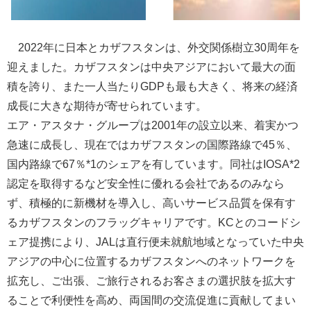
2022年に日本とカザフスタンは、外交関係樹立30周年を
迎えました。カザフスタンは中央アジアにおいて最大の面
積を誇り、また一人当たりGDPも最も大きく、将来の経済
成長に大きな期待が寄せられています。
エア・アスタナ・グループは2001年の設立以来、着実かつ
急速に成長し、現在ではカザフスタンの国際路線で45％、
国内路線で67％*1のシェアを有しています。同社はIOSA*2
認定を取得するなど安全性に優れる会社であるのみなら
ず、積極的に新機材を導入し、高いサービス品質を保有す
るカザフスタンのフラッグキャリアです。KCとのコードシ
ェア提携により、JALは直行便未就航地域となっていた中央
アジアの中心に位置するカザフスタンへのネットワークを
拡充し、ご出張、ご旅行されるお客さまの選択肢を拡大す
ることで利便性を高め、両国間の交流促進に貢献してまい