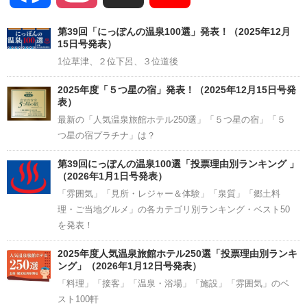
Channel
第39回「にっぽんの温泉100選」発表！（2025年12月
15日号発表）
1位草津、２位下呂、３位道後
2025年度「５つ星の宿」発表！（2025年12月15日号発
表）
最新の「人気温泉旅館ホテル250選」「５つ星の宿」「５
つ星の宿プラチナ」は？
第39回にっぽんの温泉100選「投票理由別ランキング 」
（2026年1月1日号発表）
「雰囲気」「見所・レジャー＆体験」「泉質」「郷土料
理・ご当地グルメ」の各カテゴリ別ランキング・ベスト50
を発表！
2025年度人気温泉旅館ホテル250選「投票理由別ランキ
ング」（2026年1月12日号発表）
「料理」「接客」「温泉・浴場」「施設」「雰囲気」のベ
スト100軒