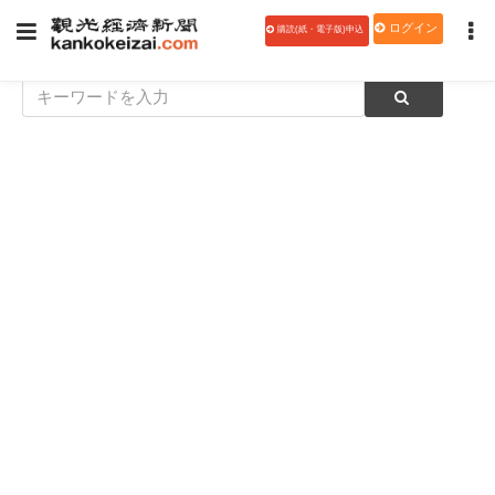
ログイン
購読(紙・電子版)申込