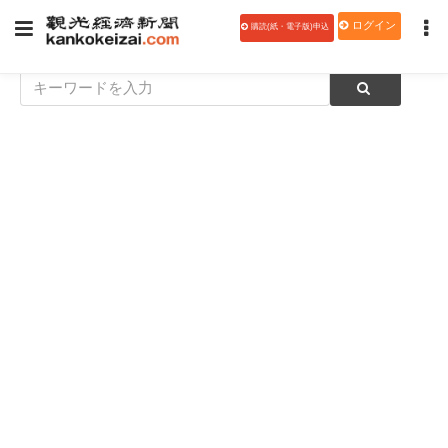
ログイン
購読(紙・電子版)申込