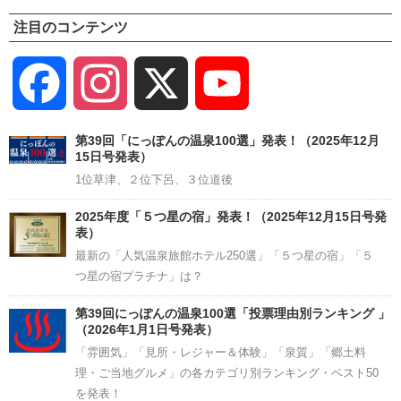
注目のコンテンツ
Facebook
Instagram
X
YouTube
Channel
第39回「にっぽんの温泉100選」発表！（2025年12月
15日号発表）
1位草津、２位下呂、３位道後
2025年度「５つ星の宿」発表！（2025年12月15日号発
表）
最新の「人気温泉旅館ホテル250選」「５つ星の宿」「５
つ星の宿プラチナ」は？
第39回にっぽんの温泉100選「投票理由別ランキング 」
（2026年1月1日号発表）
「雰囲気」「見所・レジャー＆体験」「泉質」「郷土料
理・ご当地グルメ」の各カテゴリ別ランキング・ベスト50
を発表！