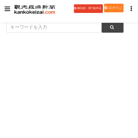
ログイン
購読(紙・電子版)申込