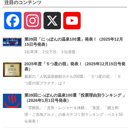
注目のコンテンツ
Facebook
Instagram
X
YouTube
Channel
第39回「にっぽんの温泉100選」発表！（2025年12月
15日号発表）
1位草津、２位下呂、３位道後
2025年度「５つ星の宿」発表！（2025年12月15日号発
表）
最新の「人気温泉旅館ホテル250選」「５つ星の宿」「５
つ星の宿プラチナ」は？
第39回にっぽんの温泉100選「投票理由別ランキング 」
（2026年1月1日号発表）
「雰囲気」「見所・レジャー＆体験」「泉質」「郷土料
理・ご当地グルメ」の各カテゴリ別ランキング・ベスト50
を発表！