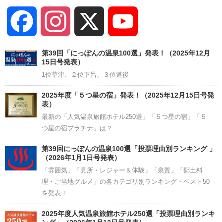
Facebook
Instagram
X
YouTube
Channel
第39回「にっぽんの温泉100選」発表！（2025年12月
15日号発表）
1位草津、２位下呂、３位道後
2025年度「５つ星の宿」発表！（2025年12月15日号発
表）
最新の「人気温泉旅館ホテル250選」「５つ星の宿」「５
つ星の宿プラチナ」は？
第39回にっぽんの温泉100選「投票理由別ランキング 」
（2026年1月1日号発表）
「雰囲気」「見所・レジャー＆体験」「泉質」「郷土料
理・ご当地グルメ」の各カテゴリ別ランキング・ベスト50
を発表！
2025年度人気温泉旅館ホテル250選「投票理由別ランキ