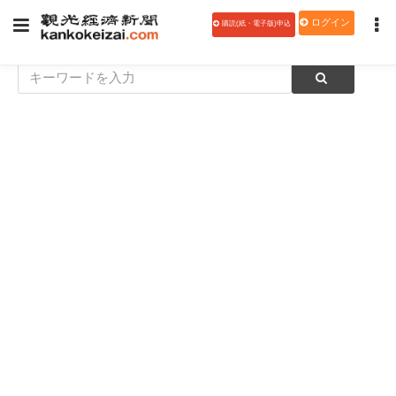
ログイン
購読(紙・電子版)申込