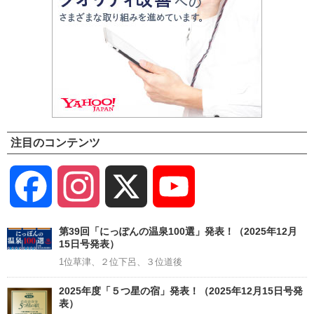
注目のコンテンツ
Facebook
Instagram
X
YouTube
Channel
第39回「にっぽんの温泉100選」発表！（2025年12月
15日号発表）
1位草津、２位下呂、３位道後
2025年度「５つ星の宿」発表！（2025年12月15日号発
表）