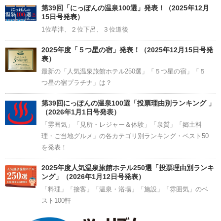
Channel
第39回「にっぽんの温泉100選」発表！（2025年12月
15日号発表）
1位草津、２位下呂、３位道後
2025年度「５つ星の宿」発表！（2025年12月15日号発
表）
最新の「人気温泉旅館ホテル250選」「５つ星の宿」「５
つ星の宿プラチナ」は？
第39回にっぽんの温泉100選「投票理由別ランキング 」
（2026年1月1日号発表）
「雰囲気」「見所・レジャー＆体験」「泉質」「郷土料
理・ご当地グルメ」の各カテゴリ別ランキング・ベスト50
を発表！
2025年度人気温泉旅館ホテル250選「投票理由別ランキ
ング」（2026年1月12日号発表）
「料理」「接客」「温泉・浴場」「施設」「雰囲気」のベ
スト100軒