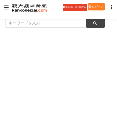
ログイン
購読(紙・電子版)申込