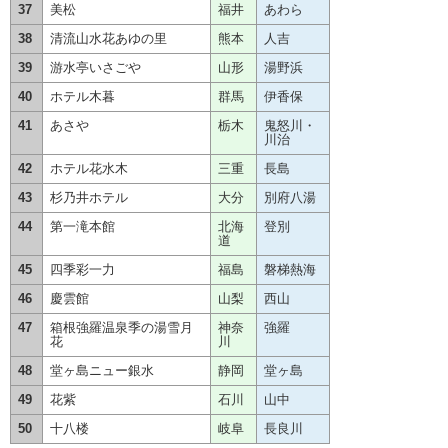
37
美松
福井
あわら
38
清流山水花あゆの里
熊本
人吉
39
游水亭いさごや
山形
湯野浜
40
ホテル木暮
群馬
伊香保
41
あさや
栃木
鬼怒川・
川治
42
ホテル花水木
三重
長島
43
杉乃井ホテル
大分
別府八湯
44
第一滝本館
北海
登別
道
45
四季彩一力
福島
磐梯熱海
46
慶雲館
山梨
西山
47
箱根強羅温泉季の湯雪月
神奈
強羅
花
川
48
堂ヶ島ニュー銀水
静岡
堂ヶ島
49
花紫
石川
山中
50
十八楼
岐阜
長良川