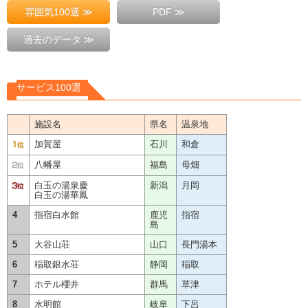
雰囲気100選 ≫
PDF ≫
過去のデータ ≫
サービス100選
施設名
県名
温泉地
加賀屋
石川
和倉
八幡屋
福島
母畑
白玉の湯泉慶
新潟
月岡
白玉の湯華鳳
4
指宿白水館
鹿児
指宿
島
5
大谷山荘
山口
長門湯本
6
稲取銀水荘
静岡
稲取
7
ホテル櫻井
群馬
草津
8
水明館
岐阜
下呂