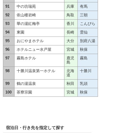
91
中の坊瑞苑
兵庫
有馬
92
依山楼岩崎
鳥取
三朝
93
華の湯紅梅亭
香川
こんぴら
94
東園
長崎
雲仙
95
おにやまホテル
大分
別府八湯
96
ホテルニュー水戸屋
宮城
秋保
97
霧島ホテル
鹿児
霧島
島
98
十勝川温泉第一ホテル
北海
十勝川
道
99
鶴の湯温泉
秋田
乳頭
100
茶寮宗園
宮城
秋保