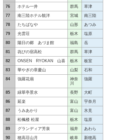
76
ホテル一井
群馬
草津
77
南三陸ホテル観洋
宮城
南三陸
78
たちばなや
山形
あつみ
79
光雲荘
栃木
塩原
80
陽日の郷 あづま館
福島
岳
81
㐂びの宿高松
群馬
草津
82
ONSEN RYOKAN 山喜
栃木
板室
83
華やぎの章慶山
山梨
石和
84
強羅花扇
神奈
強羅
川
85
緑翠亭景水
長野
大町
86
延楽
富山
宇奈月
87
うみあかり
富山
氷見
88
松楓楼 松屋
栃木
塩原
89
グランディア芳泉
福井
あわら
90
穂高荘山月
岐阜
新穂高