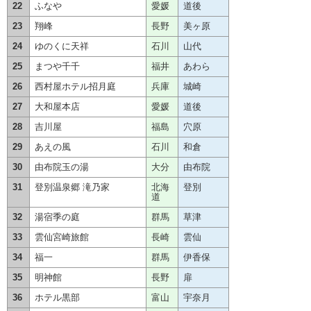
22
ふなや
愛媛
道後
23
翔峰
長野
美ヶ原
24
ゆのくに天祥
石川
山代
25
まつや千千
福井
あわら
26
西村屋ホテル招月庭
兵庫
城崎
27
大和屋本店
愛媛
道後
28
吉川屋
福島
穴原
29
あえの風
石川
和倉
30
由布院玉の湯
大分
由布院
31
登別温泉郷 滝乃家
北海
登別
道
32
湯宿季の庭
群馬
草津
33
雲仙宮崎旅館
長崎
雲仙
34
福一
群馬
伊香保
35
明神館
長野
扉
36
ホテル黒部
富山
宇奈月