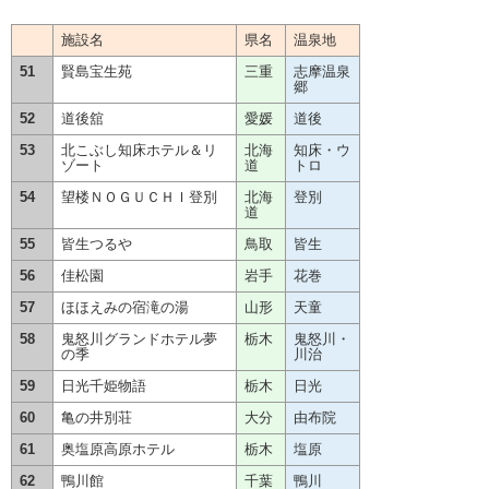
施設名
県名
温泉地
51
賢島宝生苑
三重
志摩温泉
郷
52
道後舘
愛媛
道後
53
北こぶし知床ホテル＆リ
北海
知床・ウ
ゾート
道
トロ
54
望楼ＮＯＧＵＣＨＩ登別
北海
登別
道
55
皆生つるや
鳥取
皆生
56
佳松園
岩手
花巻
57
ほほえみの宿滝の湯
山形
天童
58
鬼怒川グランドホテル夢
栃木
鬼怒川・
の季
川治
59
日光千姫物語
栃木
日光
60
亀の井別荘
大分
由布院
61
奥塩原高原ホテル
栃木
塩原
62
鴨川館
千葉
鴨川