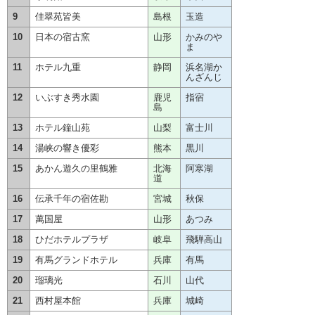
9
佳翠苑皆美
島根
玉造
10
日本の宿古窯
山形
かみのや
ま
11
ホテル九重
静岡
浜名湖か
んざんじ
12
いぶすき秀水園
鹿児
指宿
島
13
ホテル鐘山苑
山梨
富士川
14
湯峡の響き優彩
熊本
黒川
15
あかん遊久の里鶴雅
北海
阿寒湖
道
16
伝承千年の宿佐勘
宮城
秋保
17
萬国屋
山形
あつみ
18
ひだホテルプラザ
岐阜
飛騨高山
19
有馬グランドホテル
兵庫
有馬
20
瑠璃光
石川
山代
21
西村屋本館
兵庫
城崎