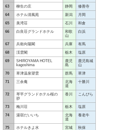
63
柳生の庄
静岡
修善寺
64
ホテル清風苑
新潟
月岡
65
美湾荘
石川
和倉
66
白良荘グランドホテル
和歌
白浜
山
67
兵衛向陽閣
兵庫
有馬
68
渓雲閣
栃木
塩原
69
SHIROYAMA HOTEL
鹿児
鹿児島城
kagoshima
島
山
70
草津温泉望雲
群馬
草津
71
三余庵
北海
十勝川
道
72
琴平グランドホテル桜の
香川
こんぴら
抄
73
梅川荘
栃木
塩原
74
湯宿だいいち
北海
養老牛
道
75
ホテルきよ水
宮城
秋保