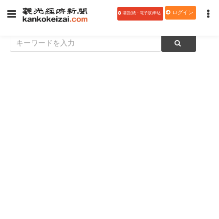
ログイン
購読(紙・電子版)申込