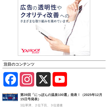
注目のコンテンツ
Facebook
Instagram
X
YouTube
Channel
第39回「にっぽんの温泉100選」発表！（2025年12月
15日号発表）
1位草津、２位下呂、３位道後