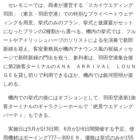
セレモニーでは、両者が運営する「スカイウエディング
羽田」（東京・羽田空港）での特別なプライベートウェデ
ィングを用意。挙式のみのプラン、挙式と披露宴がセット
になったプランの2種類から選べる。機内の挙式では、フル
ートやアイリッシュハープのソリストによる生演奏で新郎
新婦を迎え、客室乗務員が機内アナウンス風の祝福メッセ
ージで新郎新婦の門出を祝う。参列者は、羽田空港集合後
に第2旅客ターミナルのＡＮＡ ＡＲＲＩＶＡＬ ＬＯＵＮ
ＧＥを貸し切りで利用できるほか、機内では銀河照明が楽
しめる。
機内での挙式の後にはオプションとして、羽田空港第1旅
客ターミナルのギャラクシーホールで「絶景ウエディング
パーティ」もできる。
実施日は5月が計3日間、6月が計6日間開催する予定。使
用機材はボーイング777―300ＥＲ。価格は挙式のみが155