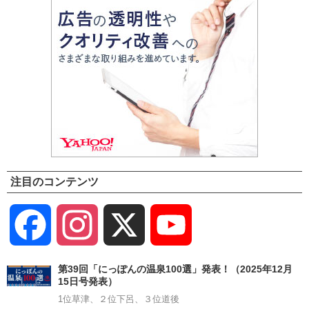
注目のコンテンツ
Facebook
Instagram
X
YouTube
Channel
第39回「にっぽんの温泉100選」発表！（2025年12月
15日号発表）
1位草津、２位下呂、３位道後