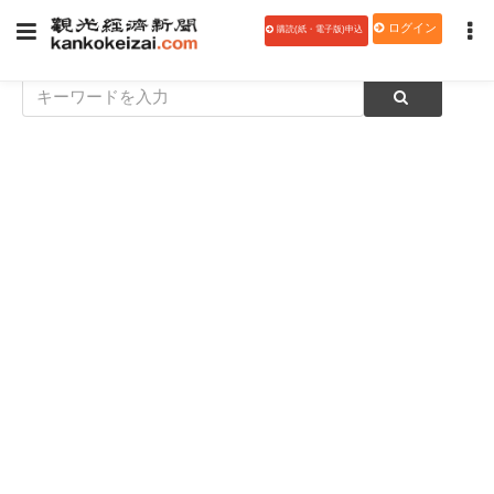
ログイン
購読(紙・電子版)申込