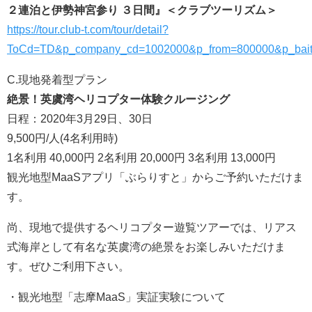
２連泊と伊勢神宮参り ３日間』＜クラブツーリズム＞
https://tour.club-t.com/tour/detail?
ToCd=TD&p_company_cd=1002000&p_from=800000&p_bait
C.現地発着型プラン
絶景！英虞湾ヘリコプター体験クルージング
日程：2020年3月29日、30日
9,500円/人(4名利用時)
1名利用 40,000円 2名利用 20,000円 3名利用 13,000円
観光地型MaaSアプリ「ぶらりすと」からご予約いただけま
す。
尚、現地で提供するヘリコプター遊覧ツアーでは、リアス
式海岸として有名な英虞湾の絶景をお楽しみいただけま
す。ぜひご利用下さい。
・観光地型「志摩MaaS」実証実験について