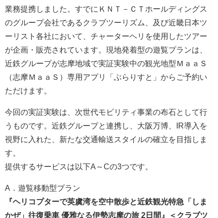
業務提携しました。すでにＫＮＴ－ＣＴホールディングス
のグループ会社であるクラブツーリズム、及び近畿日本ツ
ーリスト各社において、チャーターヘリを使用したツアー
が企画・販売されています。現地発着型の遊覧プランは、
近鉄グループが志摩地域で実証実験中の観光地型ＭａａＳ
（志摩ＭａａＳ）専用アプリ「ぶらりすと」からご予約い
ただけます。
今回の実証実験は、次世代モビリティ事業の布石として行
うものです。近鉄グループと連携し、大阪万博、IR導入を
視野に入れた、新たな交通輸送スタイルの確立を目指しま
す。
提供するサービスは以下A～Cの3つです。
A．遊覧移動型プラン
『ヘリコプターで英虞湾を空中散歩と近鉄観光特急「しま
かぜ」往復乗車 優雅なる伊勢志摩の旅 2日間』＜クラブツ