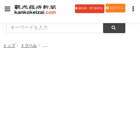
ログイン
購読(紙・電子版)申込
トップ
トラベル
AirXとKNT‐CTホールディングス、「志摩Ｍａａ