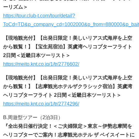
ーリズム＞
https://tour.club-t.com/tour/detail?
ToCd=TD&p_company_cd=1002000&p_from=880000&p_bait
【現地観光付】【出発日限定！美しいリアス式海岸を上空
から観覧！】【宝生苑宿泊】英虞湾ヘリコプターフライト
2日間＜近畿日本ツーリスト＞
https://meito.knt.co.jp/1/tr/2776602/
【現地観光付】【出発日限定！美しいリアス式海岸を上空
から観覧！】【志摩観光ホテルザクラシック宿泊】英虞湾
ヘリコプターフライト 2日間＜近畿日本ツーリスト＞
https://meito.knt.co.jp/1/tr/2774296/
B.周遊型ツアー（2泊3日）
『全出発日催行決定！＜ご夫婦限定＞東京～伊勢志摩間を
ヘリコプターでご案内！志摩観光ホテル ザ ベイスイートに