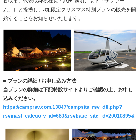
香取市、代表取締役社長：武田 泰明、以下「ザファー
ム」）と提携し、3組限定クリスマス特別プランの販売を開
始することをお知らせいたします。
■ プランの詳細 / お申し込み方法
当プランの詳細は下記特設サイトよりご確認の上、お申し
込みください。
https://camprsv.com/13847/campsite_rsv_dtl.php?
rsvmast_category_id=680&rsvbase_site_id=20010895&