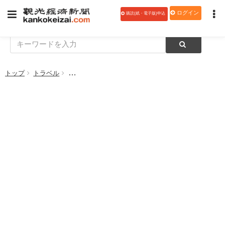
ログイン
購読(紙・電子版)申込
トップ
トラベル
AirX、農園リゾート「THE FARM」とヘリコプター