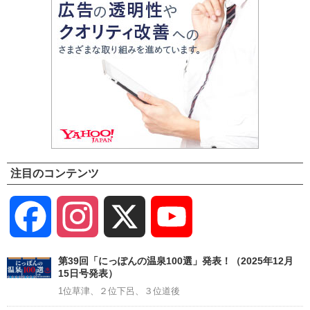
注目のコンテンツ
Facebook
Instagram
X
YouTube
Channel
第39回「にっぽんの温泉100選」発表！（2025年12月
15日号発表）
1位草津、２位下呂、３位道後