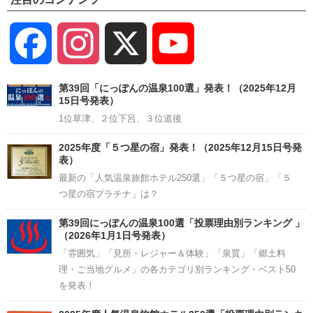
Facebook
Instagram
X
YouTube
Channel
第39回「にっぽんの温泉100選」発表！（2025年12月
15日号発表）
1位草津、２位下呂、３位道後
2025年度「５つ星の宿」発表！（2025年12月15日号発
表）
最新の「人気温泉旅館ホテル250選」「５つ星の宿」「５
つ星の宿プラチナ」は？
第39回にっぽんの温泉100選「投票理由別ランキング 」
（2026年1月1日号発表）
「雰囲気」「見所・レジャー＆体験」「泉質」「郷土料
理・ご当地グルメ」の各カテゴリ別ランキング・ベスト50
を発表！