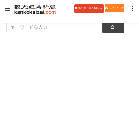
ログイン
購読(紙・電子版)申込