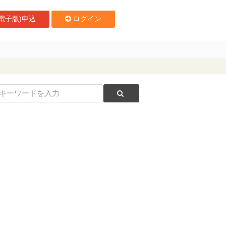
電子版)申込
ログイン
7117万人、前年比95.4%に減少 物価高で「節約とメリハリ」志向鮮明 J