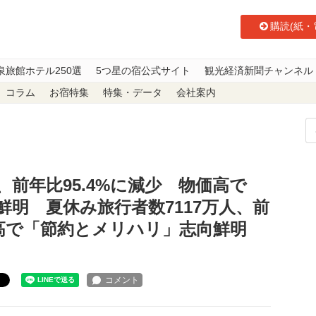
購読(紙・
泉旅館ホテル250選
5つ星の宿公式サイト
観光経済新聞チャンネル
コラム
お宿特集
特集・データ
会社案内
人、前年比95.4%に減少 物価高で「節約とメリハリ」志向鮮明 夏休み旅行者数
、前年比95.4%に減少 物価高で
明 夏休み旅行者数7117万人、前
価高で「節約とメリハリ」志向鮮明
ト