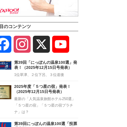
目のコンテンツ
Facebook
Instagram
X
YouTube
Channel
第39回「にっぽんの温泉100選」発
表！（2025年12月15日号発表）
1位草津、２位下呂、３位道後
2025年度「５つ星の宿」発表！
（2025年12月15日号発表）
最新の「人気温泉旅館ホテル250選」
「５つ星の宿」「５つ星の宿プラチ
ナ」は？
第39回にっぽんの温泉100選「投票