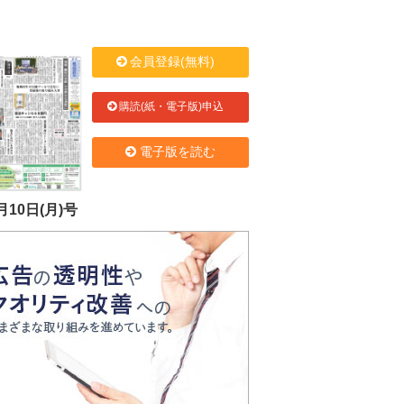
会員登録(無料)
購読(紙・電子版)申込
電子版を読む
月10日(月)号