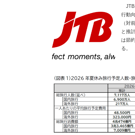
JTB
行動向
（対前
と推
は節
る。