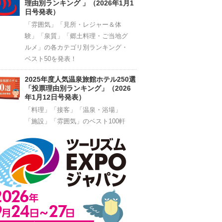
理由別ランキング 」（2026年1月1
日号発表）
「雰囲気」「見所・レジャー＆体
験」「泉質」「郷土料理・ご当地グ
ルメ」の各カテゴリ別ランキング・
ベスト50を発表！
2025年度人気温泉旅館ホテル250選
「投票理由別ランキング」（2026
年1月12日号発表）
「料理」「接客」「温泉・浴場」
「施設」「雰囲気」のベスト100軒