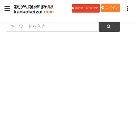
ログイン
購読(紙・電子版)申込