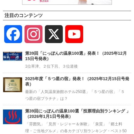
注目のコンテンツ
Facebook
Instagram
X
YouTube
Channel
第39回「にっぽんの温泉100選」発表！（2025年12月
15日号発表）
1位草津、２位下呂、３位道後
2025年度「５つ星の宿」発表！（2025年12月15日号発
表）
最新の「人気温泉旅館ホテル250選」「５つ星の宿」「５
つ星の宿プラチナ」は？
第39回にっぽんの温泉100選「投票理由別ランキング 」
（2026年1月1日号発表）
「雰囲気」「見所・レジャー＆体験」「泉質」「郷土料
理・ご当地グルメ」の各カテゴリ別ランキング・ベスト50