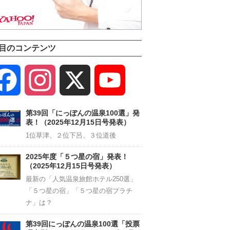
目のコンテンツ
Facebook
Instagram
X
YouTube
Channel
第39回「にっぽんの温泉100選」発
表！（2025年12月15日号発表）
1位草津、２位下呂、３位道後
2025年度「５つ星の宿」発表！
（2025年12月15日号発表）
最新の「人気温泉旅館ホテル250選」
「５つ星の宿」「５つ星の宿プラチ
ナ」は？
第39回にっぽんの温泉100選「投票