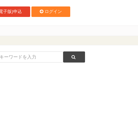
電子版)申込
ログイン
目指す、ストレスのない現場連携と接客品質の向上