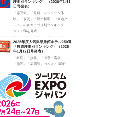
理由別ランキング 」（2026年1月1
日号発表）
「雰囲気」「見所・レジャー＆体
験」「泉質」「郷土料理・ご当地グ
ルメ」の各カテゴリ別ランキング・
ベスト50を発表！
2025年度人気温泉旅館ホテル250選
「投票理由別ランキング」（2026
年1月12日号発表）
「料理」「接客」「温泉・浴場」
「施設」「雰囲気」のベスト100軒