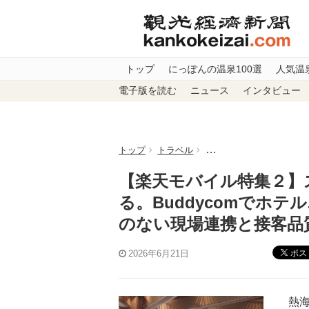
トップ
にっぽんの温泉100選
人気温
電子版を読む
ニュース
インタビュー
トップ
トラベル
【楽天モバイル特集２】ス
【楽天モバイル特集２】
る。Buddycomでホ
のない現場連携と接客品
ポス
2026年6月21日
熱海