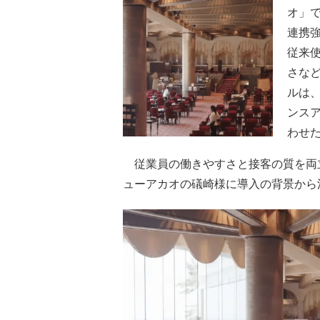
オ」
連携
従来
さな
ルは
ンスア
わせ
従業員の働きやすさと接客の質を両
ューアカオの礒崎様に導入の背景から