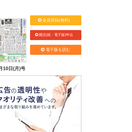
会員登録(無料)
購読(紙・電子版)申込
電子版を読む
月10日(月)号