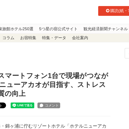
購読(紙・
泉旅館ホテル250選
5つ星の宿公式サイト
観光経済新聞チャンネル
コラム
お宿特集
特集・データ
会社案内
マートフォン1台で現場がつながる。Buddycomでホテルニューアカオが
スマートフォン1台で現場がつなが
テルニューアカオが目指す、ストレス
質の向上
ト
・錦ヶ浦に佇むリゾートホテル「ホテルニューアカ