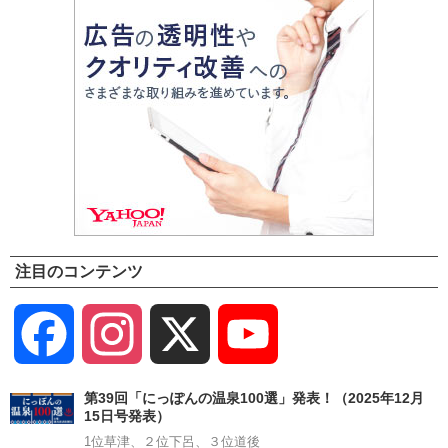
注目のコンテンツ
Facebook
Instagram
X
YouTube
Channel
第39回「にっぽんの温泉100選」発表！（2025年12月
15日号発表）
1位草津、２位下呂、３位道後