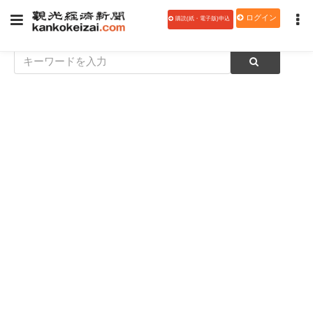
ログイン
購読(紙・電子版)申込