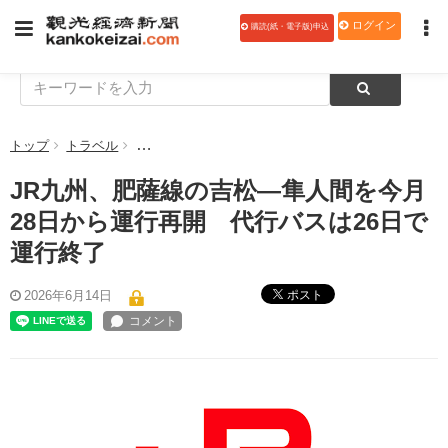
ログイン
購読(紙・電子版)申込
トップ
トラベル
JR九州、肥薩線の吉松―隼人間を今月28日から運行
JR九州、肥薩線の吉松―隼人間を今月
28日から運行再開 代行バスは26日で
運行終了
ポスト
2026年6月14日