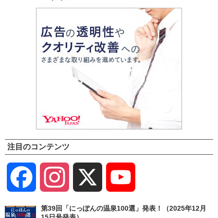
注目のコンテンツ
Facebook
Instagram
X
YouTube
Channel
第39回「にっぽんの温泉100選」発表！（2025年12月
15日号発表）