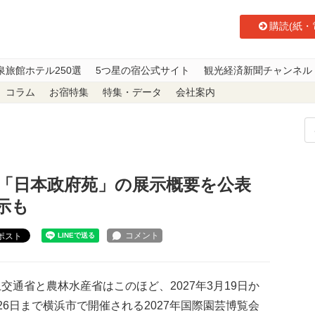
購読(紙・
泉旅館ホテル250選
5つ星の宿公式サイト
観光経済新聞チャンネル
コラム
お宿特集
特集・データ
会社案内
ポ、「日本政府苑」の展示概要を公表 体験型シアターや盆栽展示も
、「日本政府苑」の展示概要を公表
示も
ポスト
通省と農林水産省はこのほど、2027年3月19日か
26日まで横浜市で開催される2027年国際園芸博覧会