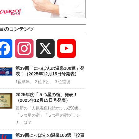
目のコンテンツ
Facebook
Instagram
X
YouTube
Channel
第39回「にっぽんの温泉100選」発
表！（2025年12月15日号発表）
1位草津、２位下呂、３位道後
2025年度「５つ星の宿」発表！
（2025年12月15日号発表）
最新の「人気温泉旅館ホテル250選」
「５つ星の宿」「５つ星の宿プラチ
ナ」は？
第39回にっぽんの温泉100選「投票