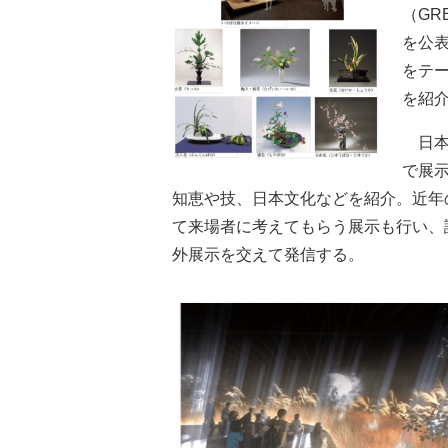
（GR
を公
をテ
を紹
日本
で展
知恵や技、日本文化などを紹介。近年
て来場者に考えてもらう展示も行い、
外展示を交えて発信する。