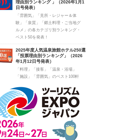
理由別ランキング 」（2026年1月1
日号発表）
「雰囲気」「見所・レジャー＆体
験」「泉質」「郷土料理・ご当地グ
ルメ」の各カテゴリ別ランキング・
ベスト50を発表！
2025年度人気温泉旅館ホテル250選
「投票理由別ランキング」（2026
年1月12日号発表）
「料理」「接客」「温泉・浴場」
「施設」「雰囲気」のベスト100軒