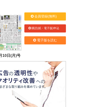
会員登録(無料)
購読(紙・電子版)申込
電子版を読む
月10日(月)号