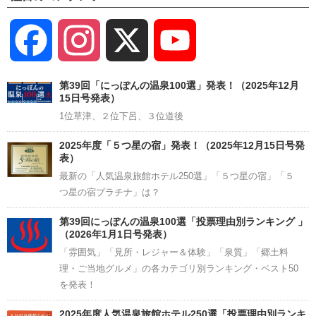
Facebook
Instagram
X
YouTube
Channel
第39回「にっぽんの温泉100選」発表！（2025年12月
15日号発表）
1位草津、２位下呂、３位道後
2025年度「５つ星の宿」発表！（2025年12月15日号発
表）
最新の「人気温泉旅館ホテル250選」「５つ星の宿」「５
つ星の宿プラチナ」は？
第39回にっぽんの温泉100選「投票理由別ランキング 」
（2026年1月1日号発表）
「雰囲気」「見所・レジャー＆体験」「泉質」「郷土料
理・ご当地グルメ」の各カテゴリ別ランキング・ベスト50
を発表！
2025年度人気温泉旅館ホテル250選「投票理由別ランキ