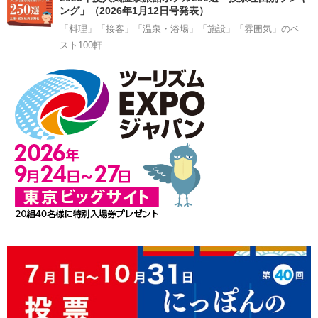
ング」（2026年1月12日号発表）
「料理」「接客」「温泉・浴場」「施設」「雰囲気」のベ
スト100軒