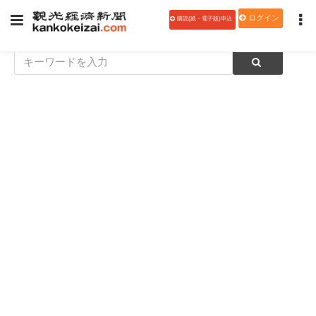
ログイン
購読(紙・電子版)申込