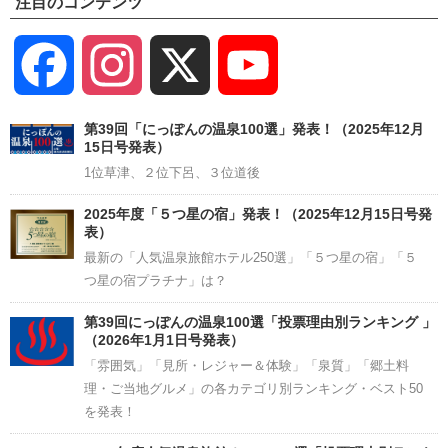
注目のコンテンツ
Facebook
Instagram
X
YouTube
Channel
第39回「にっぽんの温泉100選」発表！（2025年12月
15日号発表）
1位草津、２位下呂、３位道後
2025年度「５つ星の宿」発表！（2025年12月15日号発
表）
最新の「人気温泉旅館ホテル250選」「５つ星の宿」「５
つ星の宿プラチナ」は？
第39回にっぽんの温泉100選「投票理由別ランキング 」
（2026年1月1日号発表）
「雰囲気」「見所・レジャー＆体験」「泉質」「郷土料
理・ご当地グルメ」の各カテゴリ別ランキング・ベスト50
を発表！