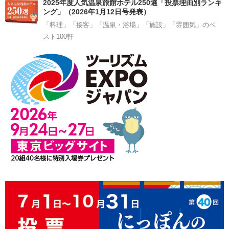
2025年度人気温泉旅館ホテル250選「投票理由別ランキ
ング」（2026年1月12日号発表）
「料理」「接客」「温泉・浴場」「施設」「雰囲気」のベ
スト100軒