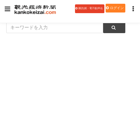
ログイン
購読(紙・電子版)申込