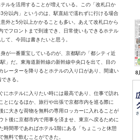
ホテルを活用することが増えている。この「改札口か
歩3分以内」というのは、駅直結で濡れずに行ける場合
、意外と5分以上かかることも多い。あえて改札口から
以内でフロントまで到達でき、日常使いもできるホテル
化して、今回は書きたいと思う。
身が一番重宝しているのが、京都駅の「都シティ近
都駅」だ。東海道新幹線の新幹線中央口を出て、目の
カレーターを降りるとホテルの入り口があり、間違い
8
着できる。
ぐにホテルに入りたい時には最高であり、仕事で訪れ
ことになるほか、旅行や出張で京都市内を巡る際に
後に大きな荷物を無料の専用ロッカーに入れることが
ウト後に京都市内で用事を済ませ、東京へ戻るために
た時間帯であればホテル1階にある「ちょこっと休憩
で無料で飲むことができた。