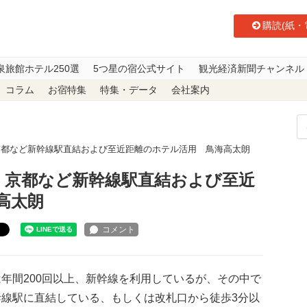
購読(紙・
泉旅館ホテル250選
5つ星の宿公式サイト
観光経済新聞チャンネル
コラム
お宿特集
特集・データ
会社案内
】京都など新幹線駅直結および至近距離のホテル活用 鳥海高太朗
5】京都など新幹線駅直結および至近
高太朗
ト
年間200回以上、新幹線を利用しているが、その中で
幹線駅に直結している、もしくは改札口から徒歩3分以