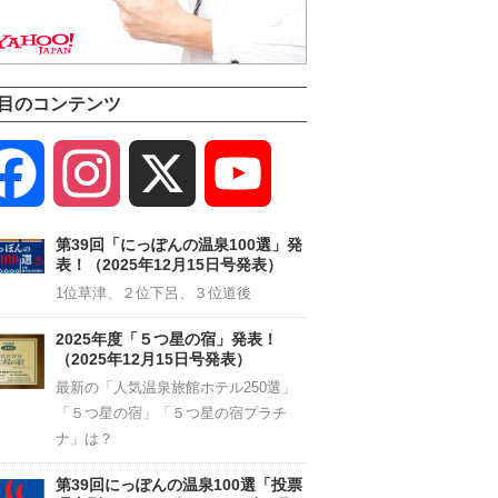
目のコンテンツ
Facebook
Instagram
X
YouTube
Channel
第39回「にっぽんの温泉100選」発
表！（2025年12月15日号発表）
1位草津、２位下呂、３位道後
2025年度「５つ星の宿」発表！
（2025年12月15日号発表）
最新の「人気温泉旅館ホテル250選」
「５つ星の宿」「５つ星の宿プラチ
ナ」は？
第39回にっぽんの温泉100選「投票