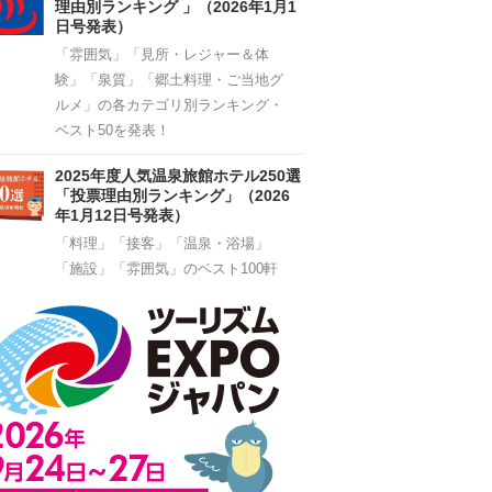
理由別ランキング 」（2026年1月1
日号発表）
「雰囲気」「見所・レジャー＆体
験」「泉質」「郷土料理・ご当地グ
ルメ」の各カテゴリ別ランキング・
ベスト50を発表！
2025年度人気温泉旅館ホテル250選
「投票理由別ランキング」（2026
年1月12日号発表）
「料理」「接客」「温泉・浴場」
「施設」「雰囲気」のベスト100軒