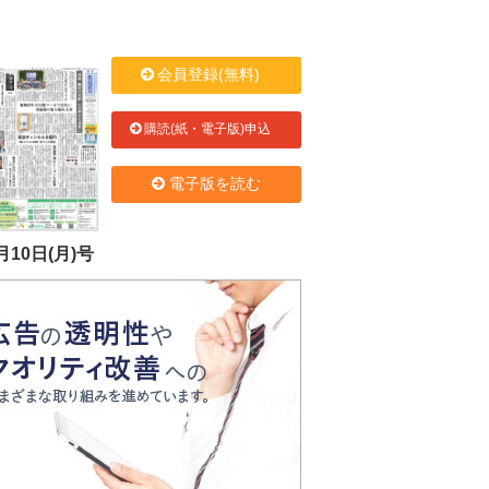
会員登録(無料)
購読(紙・電子版)申込
電子版を読む
月10日(月)号