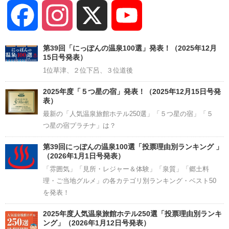
Facebook
Instagram
X
YouTube
Channel
第39回「にっぽんの温泉100選」発表！（2025年12月
15日号発表）
1位草津、２位下呂、３位道後
2025年度「５つ星の宿」発表！（2025年12月15日号発
表）
最新の「人気温泉旅館ホテル250選」「５つ星の宿」「５
つ星の宿プラチナ」は？
第39回にっぽんの温泉100選「投票理由別ランキング 」
（2026年1月1日号発表）
「雰囲気」「見所・レジャー＆体験」「泉質」「郷土料
理・ご当地グルメ」の各カテゴリ別ランキング・ベスト50
を発表！
2025年度人気温泉旅館ホテル250選「投票理由別ランキ
ング」（2026年1月12日号発表）