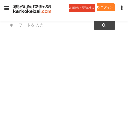
ログイン
購読(紙・電子版)申込