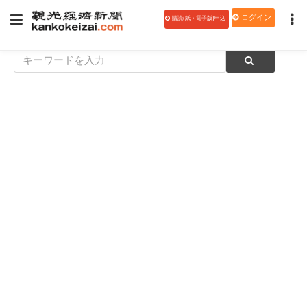
ログイン
購読(紙・電子版)申込