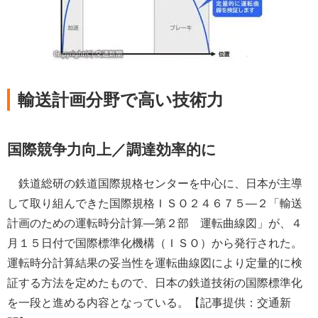
輸送計画分野で高い技術力
国際競争力向上／調達効率的に
鉄道総研の鉄道国際規格センターを中心に、日本が主導
して取り組んできた国際規格ＩＳＯ２４６７５―２「輸送
計画のための運転時分計算―第２部 運転曲線図」が、４
月１５日付で国際標準化機構（ＩＳＯ）から発行された。
運転時分計算結果の妥当性を運転曲線図により定量的に検
証する方法を定めたもので、日本の鉄道技術の国際標準化
を一段と進める内容となっている。【記事提供：交通新