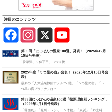
注目のコンテンツ
Facebook
Instagram
X
YouTube
Channel
第39回「にっぽんの温泉100選」発表！（2025年12月
15日号発表）
1位草津、２位下呂、３位道後
2025年度「５つ星の宿」発表！（2025年12月15日号発
表）
最新の「人気温泉旅館ホテル250選」「５つ星の宿」「５
つ星の宿プラチナ」は？
第39回にっぽんの温泉100選「投票理由別ランキング 」
（2026年1月1日号発表）
「雰囲気」「見所・レジャー＆体験」「泉質」「郷土料