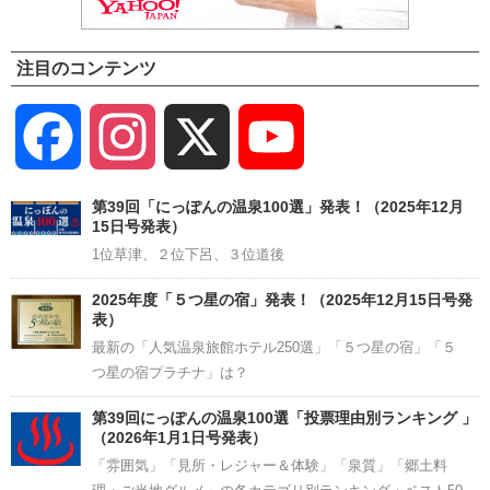
注目のコンテンツ
Facebook
Instagram
X
YouTube
Channel
第39回「にっぽんの温泉100選」発表！（2025年12月
15日号発表）
1位草津、２位下呂、３位道後
2025年度「５つ星の宿」発表！（2025年12月15日号発
表）
最新の「人気温泉旅館ホテル250選」「５つ星の宿」「５
つ星の宿プラチナ」は？
第39回にっぽんの温泉100選「投票理由別ランキング 」
（2026年1月1日号発表）
「雰囲気」「見所・レジャー＆体験」「泉質」「郷土料