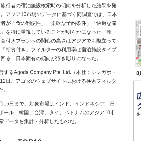
る旅行者の宿泊施設検索時の傾向を分析した結果を発
た。アジア10市場のデータに基づく同調査では、日本
行者が「食の利便性」「柔軟な予約条件」「快適な滞
境」を特に重視していることが明らかになった。朝
夕食付きプランへの関心の高さはアジアでも際立って
、「朝食付き」フィルターの利用率は宿泊施設タイプ
上回る、日本固有の傾向が浮き彫りになった。
oda Company Pte. Ltd.（本社：シンガポー
8
rn）は5月12日、アゴダのウェブサイトにおける検索フィルタ
た。
4月15日まで。対象市場はインド、インドネシア、日
ポール、韓国、台湾、タイ、ベトナムのアジア10市
索データを集計・分析したものだ。