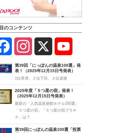
目のコンテンツ
Facebook
Instagram
X
YouTube
Channel
第39回「にっぽんの温泉100選」発
表！（2025年12月15日号発表）
1位草津、２位下呂、３位道後
2025年度「５つ星の宿」発表！
（2025年12月15日号発表）
最新の「人気温泉旅館ホテル250選」
「５つ星の宿」「５つ星の宿プラチ
ナ」は？
第39回にっぽんの温泉100選「投票