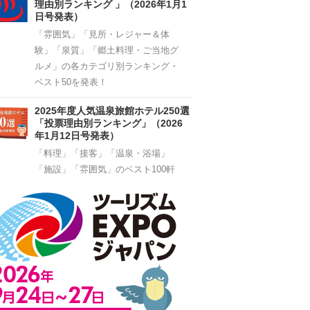
理由別ランキング 」（2026年1月1
日号発表）
「雰囲気」「見所・レジャー＆体
験」「泉質」「郷土料理・ご当地グ
ルメ」の各カテゴリ別ランキング・
ベスト50を発表！
2025年度人気温泉旅館ホテル250選
「投票理由別ランキング」（2026
年1月12日号発表）
「料理」「接客」「温泉・浴場」
「施設」「雰囲気」のベスト100軒