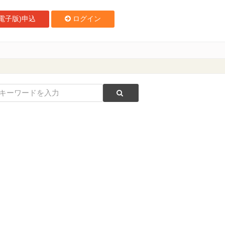
電子版)申込
ログイン
視 アゴダが検索フィルター上位10項目を発表