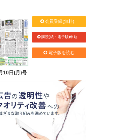
会員登録(無料)
購読(紙・電子版)申込
電子版を読む
月10日(月)号