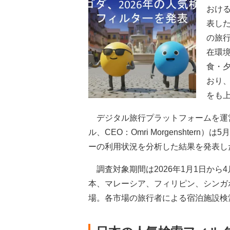
おけ
表し
の旅
在環
食・
おり
をも
デジタル旅行プラットフォームを運営するAg
ル、CEO：Omri Morgenshte
ーの利用状況を分析した結果を発表し
調査対象期間は2026年1月1日から
本、マレーシア、フィリピン、シンガ
場。各市場の旅行者による宿泊施設検