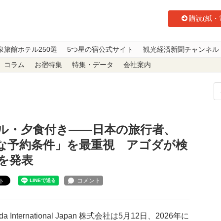
購読(紙・
泉旅館ホテル250選
5つ星の宿公式サイト
観光経済新聞チャンネル
コラム
お宿特集
特集・データ
会社案内
ル・夕食付き——日本の旅行者、「食の利便性」と「柔軟な予約条件」を最重
ル・夕食付き——日本の旅行者、
な予約条件」を最重視 アゴダが検
を発表
ト
a International Japan 株式会社は5月12日、2026年に