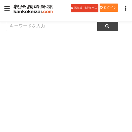
ログイン
購読(紙・電子版)申込