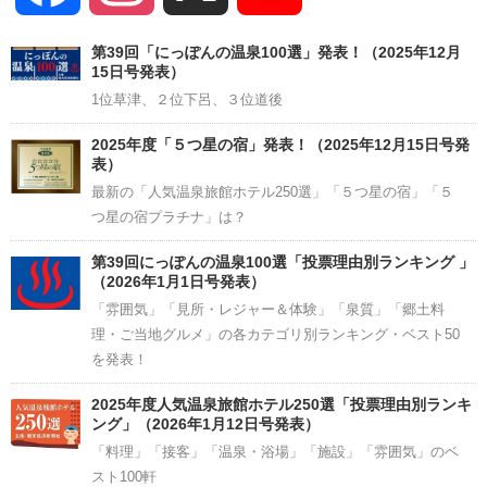
Channel
第39回「にっぽんの温泉100選」発表！（2025年12月
15日号発表）
1位草津、２位下呂、３位道後
2025年度「５つ星の宿」発表！（2025年12月15日号発
表）
最新の「人気温泉旅館ホテル250選」「５つ星の宿」「５
つ星の宿プラチナ」は？
第39回にっぽんの温泉100選「投票理由別ランキング 」
（2026年1月1日号発表）
「雰囲気」「見所・レジャー＆体験」「泉質」「郷土料
理・ご当地グルメ」の各カテゴリ別ランキング・ベスト50
を発表！
2025年度人気温泉旅館ホテル250選「投票理由別ランキ
ング」（2026年1月12日号発表）
「料理」「接客」「温泉・浴場」「施設」「雰囲気」のベ
スト100軒