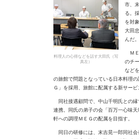
市、
る。
を対
大田
んだ
ＭＥ
料理人の心得などを話す大田氏（写
のチ
真左）
など
の旅館で問題となっている日本料理の
Ｇ」を採用、旅館に配属する新サービ
同社接遇顧問で、中山千明氏との縁
連携。同氏の弟子の会「百万一心味天
軒への調理ＭＥＧの配属を目指す。
同日の研修には、末吉晃一郎同社会長