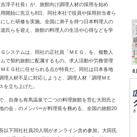
末吉淳子社長）が、旅館向け調理人材の採用を始め
採用開始に先立ち8日、同社本社で役員や採用担当者ら
象にした研修を実施。全国に弟子を持つ日本料理人の
忠道氏らを迎え、旅館の料理人の生活や心得などを学
。
Ｇシステムは、同社の正社員「ＭＥＧ」を、複数人
ームで契約旅館に配属するもの。求人活動や労務管理
をＭＥＧ社に任せられる点が特長だ。同社は日本各地
8
調理人材不足に対応しようと、調理人材「調理ＭＥ
スを立ち上げた。
で、自身も有馬温泉で二つの料理旅館を営む大田氏と
地の会」のメンバーが料理長を務める、全国の旅館20
以下同社社員20人弱がオンライン含め参加。大田氏