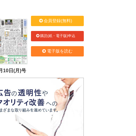
会員登録(無料)
購読(紙・電子版)申込
電子版を読む
月10日(月)号