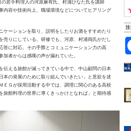
目の若手料理人の河原麻有氏、村浦ひなた氏を講師
事内容や技術向上、職場環境などについてヒアリング
注
ニケーションを取り、説明をしたりお酒をすすめたり
を売りにしている。研修でも、河原、村浦両氏がだし
応答に対応。その手際とコミュニケーション力の高
参加者からは感嘆の声が漏れていた。
を伝える旅館が減ってきている中で、中山顧問の日本
日本の発展のために取り組んでいきたい」と意欲を述
ＭＥＧが採用活動する中では、調理に関心のある高校
を旅館料理の世界に導くきっかけとなれば」と期待感