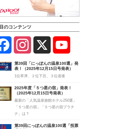
目のコンテンツ
Facebook
Instagram
X
YouTube
Channel
第39回「にっぽんの温泉100選」発
表！（2025年12月15日号発表）
1位草津、２位下呂、３位道後
2025年度「５つ星の宿」発表！
（2025年12月15日号発表）
最新の「人気温泉旅館ホテル250選」
「５つ星の宿」「５つ星の宿プラチ
ナ」は？
第39回にっぽんの温泉100選「投票