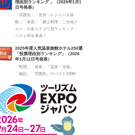
理由別ランキング 」（2026年1月1
日号発表）
「雰囲気」「見所・レジャー＆体
験」「泉質」「郷土料理・ご当地グ
ルメ」の各カテゴリ別ランキング・
ベスト50を発表！
2025年度人気温泉旅館ホテル250選
「投票理由別ランキング」（2026
年1月12日号発表）
「料理」「接客」「温泉・浴場」
「施設」「雰囲気」のベスト100軒