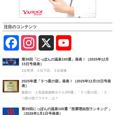
注目のコンテンツ
Facebook
Instagram
X
YouTube
Channel
第39回「にっぽんの温泉100選」発表！（2025年12月
15日号発表）
1位草津、２位下呂、３位道後
2025年度「５つ星の宿」発表！（2025年12月15日号発
表）
最新の「人気温泉旅館ホテル250選」「５つ星の宿」「５
つ星の宿プラチナ」は？
第39回にっぽんの温泉100選「投票理由別ランキング 」
（2026年1月1日号発表）