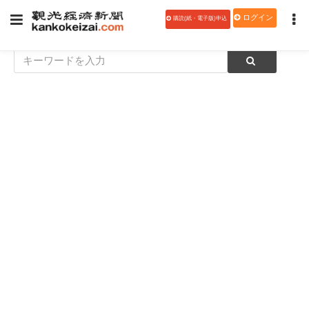
ログイン
購読(紙・電子版)申込