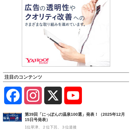
注目のコンテンツ
Facebook
Instagram
X
YouTube
Channel
第39回「にっぽんの温泉100選」発表！（2025年12月
15日号発表）
1位草津、２位下呂、３位道後