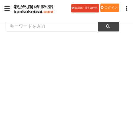
ログイン
購読(紙・電子版)申込