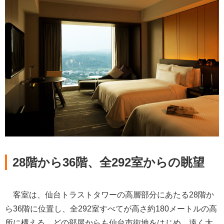
28階から36階、全292室からの眺望
客室は、仙台トラストタワーの高層部分にあたる28階か
ら36階に位置し、全292室すべてが高さ約180メートルの高
所に構える。どの部屋からも仙台市街地をはじめ、遠く太