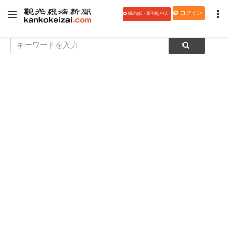
ログイン
購読(紙・電子版)申込