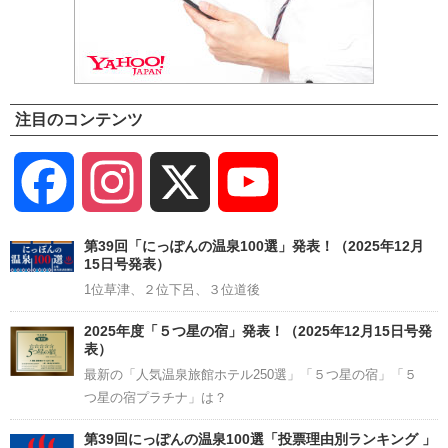
注目のコンテンツ
Facebook
Instagram
X
YouTube
Channel
第39回「にっぽんの温泉100選」発表！（2025年12月
15日号発表）
1位草津、２位下呂、３位道後
2025年度「５つ星の宿」発表！（2025年12月15日号発
表）
最新の「人気温泉旅館ホテル250選」「５つ星の宿」「５
つ星の宿プラチナ」は？
第39回にっぽんの温泉100選「投票理由別ランキング 」